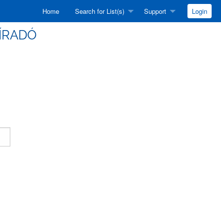
Home
Search for List(s)
Support
Login
HÍRADÓ