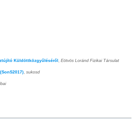
sztújító Küldöttközgyűléséről
,
Eötvös Loránd Fizikai Társulat
p (SonS2017)
,
sukosd
ibai