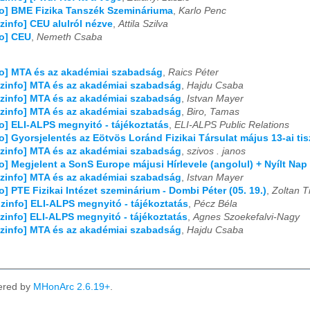
fo] BME Fizika Tanszék Szemináriuma
,
Karlo Penc
izinfo] CEU alulról nézve
,
Attila Szilva
fo] CEU
,
Nemeth Csaba
fo] MTA és az akadémiai szabadság
,
Raics Péter
izinfo] MTA és az akadémiai szabadság
,
Hajdu Csaba
izinfo] MTA és az akadémiai szabadság
,
Istvan Mayer
izinfo] MTA és az akadémiai szabadság
,
Biro, Tamas
fo] ELI-ALPS megnyitó - tájékoztatás
,
ELI-ALPS Public Relations
fo] Gyorsjelentés az Eötvös Loránd Fizikai Társulat május 13-ai ti
izinfo] MTA és az akadémiai szabadság
,
szivos . janos
fo] Megjelent a SonS Europe májusi Hírlevele (angolul) + Nyílt Na
izinfo] MTA és az akadémiai szabadság
,
Istvan Mayer
fo] PTE Fizikai Intézet szeminárium - Dombi Péter (05. 19.)
,
Zoltan T
izinfo] ELI-ALPS megnyitó - tájékoztatás
,
Pécz Béla
izinfo] ELI-ALPS megnyitó - tájékoztatás
,
Agnes Szoekefalvi-Nagy
izinfo] MTA és az akadémiai szabadság
,
Hajdu Csaba
ered by
MHonArc 2.6.19+
.