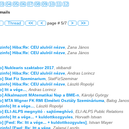
03
04
05
06
07
08
09
10
11
12
mails
03
04
05
06
07
08
09
10
11
12
l
Thread
<<
<
page # 5/7
>
>>
03
04
05
06
07
08
09
10
11
12
03
04
05
06
07
08
09
10
11
12
izinfo] Hiba:Re: CEU alulról nézve
,
Zana János
03
04
05
06
07
08
09
10
11
12
izinfo] Hiba:Re: CEU alulról nézve
,
Zana János
03
04
05
06
07
08
09
10
11
12
fo] Nuklearis szaktabor 2017
,
xkibandi
izinfo] Hiba:Re: CEU alulról nézve
,
Andras Lorincz
03
04
05
06
07
08
09
10
11
12
fo] Stat Fiz Szeminarium
,
StatFizSzeminar
izinfo] Hiba:Re: CEU alulról nézve
,
László Ropolyi
03
04
05
06
07
08
09
10
11
12
o] Itt a vége...
,
Andras Lorincz
fo] Alkalmazott MAtematikai Nap a BME-n
,
Károlyi György
03
04
05
06
07
08
09
10
11
12
fo] MTA Wigner FK RMI Elméleti Osztály Szemináriuma
,
Balog Janos
zinfo] Itt a vége...
,
László Ropolyi
fo] ELI-ALPS megnyitó - sajtómeghívó
,
ELI-ALPS Public Relations
izinfo] Itt a vége... + kuldottkozgyules
,
Horvath Istvan
fo] [Fwd: Re: Itt a vége... + kuldottkozgyules]
,
Istvan Mayer
izinfo] [Fwd: Re: Itt a vége
,
Zalanyi Laszlo