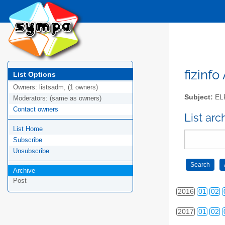
2007
01
02
2008
01
02
2009
01
02
2010
01
02
fizinfo
List Options
Owners:
listsadm, (1 owners)
2011
01
02
Subject:
EL
Moderators:
(same as owners)
Contact owners
2012
01
02
List arc
List Home
2013
01
02
Subscribe
2014
01
02
Unsubscribe
Archive
2015
01
02
Post
2016
01
02
2017
01
02