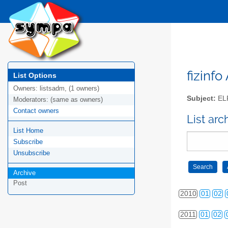
2001
01
02
2002
01
02
2003
01
02
2004
01
02
fizinfo
List Options
Owners:
listsadm, (1 owners)
2005
01
02
Subject:
EL
Moderators:
(same as owners)
Contact owners
2006
01
02
List arc
List Home
2007
01
02
Subscribe
2008
01
02
Unsubscribe
Archive
2009
01
02
Post
2010
01
02
2011
01
02