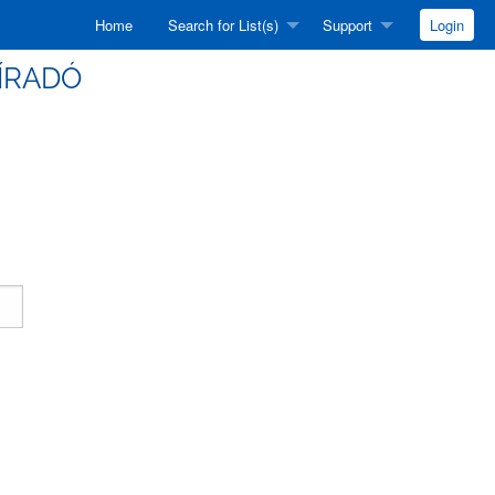
Home
Search for List(s)
Support
Login
HÍRADÓ