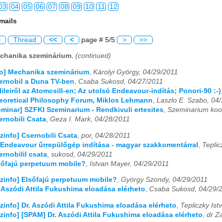
03
04
05
06
07
08
09
10
11
12
mails
03
04
05
06
07
08
09
10
11
12
l
Thread
<<
<
page # 5/5
>
>>
03
04
05
06
07
08
09
10
11
12
echanika szeminárium
,
(continued)
03
04
05
06
07
08
09
10
11
12
fo] Mechanika szeminárium
,
Károlyi György, 04/29/2011
sernobil a Duna TV-ben
,
Csaba Sukosd, 04/27/2011
03
04
05
06
07
08
09
10
11
12
lileiről az Atomcsill-en; Az utolsó Endeavour-indítás; Ponori-90 :-)
heoretical Philosophy Forum, Miklos Lehmann
,
Laszlo E. Szabo, 04
03
04
05
06
07
08
09
10
11
12
Seminar] SZFKI Szeminarium - Rendkivuli ertesites
,
Szeminarium koor
ernobili Csata
,
Geza I. Mark, 04/28/2011
03
04
05
06
07
08
09
10
11
12
izinfo] Csernobili Csata
,
por, 04/28/2011
z Endeavour űrrepülőgép indítása - magyar szakkomentárral
,
Teplic
03
04
05
06
07
08
09
10
11
12
ernobilil csata
,
sukosd, 04/29/2011
lsőfajú perpetuum mobile?
,
Istvan Mayer, 04/29/2011
03
04
05
06
07
08
09
10
11
12
izinfo] Elsőfajú perpetuum mobile?
,
György Szondy, 04/29/2011
03
04
05
06
07
08
09
10
11
12
r. Aszódi Attila Fukushima eloadása elérheto
,
Csaba Sukosd, 04/29/
izinfo] Dr. Aszódi Attila Fukushima eloadása elérheto
,
Tepliczky Ist
03
04
05
06
07
08
09
10
11
12
izinfo] [SPAM] Dr. Aszódi Attila Fukushima eloadása elérheto
,
dr Z