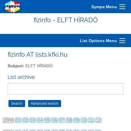
Sympa Menu
fizinfo - ELFT HÍRADÓ
List Options Menu
fizinfo AT lists.kfki.hu
Subject:
ELFT HÍRADÓ
List archive
2000
01
02
03
04
05
06
07
08
09
10
11
12