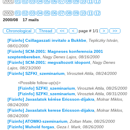
2001
01
02
03
04
05
06
07
08
09
10
11
12
2002
01
02
03
04
05
06
07
08
09
10
11
12
2000/08 17 mails
2003
01
02
03
04
05
06
07
08
09
10
11
12
Chronological
Thread
<<
<
page # 1/1
>
>>
2004
01
02
03
04
05
06
07
08
09
10
11
12
[Fizinfo] Csillagaszati invitalo a Bukkbe
,
Tepliczky István,
08/01/2000
2005
01
02
03
04
05
06
07
08
09
10
11
12
[Fizinfo] SCM-2001: Magneses konferencia 2001
szeptembereben
,
Nagy Denes Lajos, 08/16/2000
2006
01
02
03
04
05
06
07
08
09
10
11
12
[Fizinfo] SCM-2001: megvaltozott idopont
,
Nagy Denes
Lajos, 08/23/2000
2007
01
02
03
04
05
06
07
08
09
10
11
12
[Fizinfo] SZFKI_szeminarium
,
Virosztek Attila, 08/24/2000
<Possible follow-up(s)>
2008
01
02
03
04
05
06
07
08
09
10
11
12
[Fizinfo] SZFKI_szeminarium
,
Virosztek Attila, 08/25/2000
[Fizinfo] SZFKI_szeminarium
,
Virosztek Attila, 08/31/2000
2009
01
02
03
04
05
06
07
08
09
10
11
12
[Fizinfo] Javaslatok kérése Ericsson-díjakra
,
Molnar Miklos,
08/24/2000
2010
01
02
03
04
05
06
07
08
09
10
11
12
[Fizinfo] Javaslatok kerese Ericsson-dijakra
,
Molnar Miklos,
08/24/2000
2011
01
02
03
04
05
06
07
08
09
10
11
12
[Fizinfo] ATOMKI-szeminarium
,
Zoltan Mate, 08/25/2000
[Fizinfo] Muhold forgas
,
Geza I. Mark, 08/26/2000