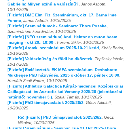
Gabriella: Milyen színű a valószínű?
,
Janos Asboth,
10/14/2025
[Fizinfo] BME Elm. Fiz. Szeminárium, okt. 17. Barna Imre
Ferenc
,
Janos Asboth, 10/15/2025
[Fizinfo] Szemináriumok - Seminars: Thore Posske
,
Szeminárium koordinátor, 10/16/2025
[Fizinfo] [NFO szeminárium] Andi Hektor on muon beam
imaging - okt 20., 10:00-
,
Ferenc Siklér, 10/16/2025
[Fizinfo] Atomki szeminárium /2025-10-21 kedd
,
Király Beáta,
10/16/2025
[Fizinfo] Valószínűség és földi holdkőzetek
,
Tepliczky István,
10/17/2025
[Fizinfo] Emlékeztető: EK MFA szeminárium, Deshabrato
Mukherjee PhD házivédés, 2025 október 17, péntek 10.00
,
Horváth Zsolt Endre, 10/17/2025
[Fizinfo] Athletica Galactica Kárpát-medencei Középiskolai
Csillagászati és Asztrofizikai Verseny 2025/26 (jelentkezési
határidő: november 3.)
,
Szalai Tamás, 10/17/2025
[Fizinfo] PhD témajavaslatok 2025/26/2
,
Géczi Nikolett,
10/20/2025
Re: [Fizinfo] PhD témajavaslatok 2025/26/2
,
Géczi
Nikolett, 10/20/2025
[Fizinfo] Szeminárium - Seminar, Tue 21 Oct 2025-Thore