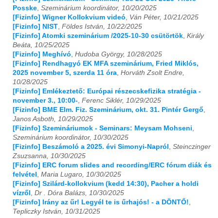
Posske
,
Szeminárium koordinátor, 10/20/2025
[Fizinfo] Wigner Kollokvium videó
,
Ván Péter, 10/21/2025
[Fizinfo] NIST
,
Földes István, 10/22/2025
[Fizinfo] Atomki szeminárium /2025-10-30 csütörtök
,
Király
Beáta, 10/25/2025
[Fizinfo] Meghívó
,
Hudoba György, 10/28/2025
[Fizinfo] Rendhagyó EK MFA szeminárium, Fried Miklós,
2025 november 5, szerda 11 óra
,
Horváth Zsolt Endre,
10/28/2025
[Fizinfo] Emlékeztető: Európai részecskefizika stratégia -
november 3., 10:00-
,
Ferenc Siklér, 10/29/2025
[Fizinfo] BME Elm. Fiz. Szeminárium, okt. 31. Pintér Gergő
,
Janos Asboth, 10/29/2025
[Fizinfo] Szemináriumok - Seminars: Meysam Mohseni
,
Szeminárium koordinátor, 10/30/2025
[Fizinfo] Beszámoló a 2025. évi Simonyi-Napról
,
Steinczinger
Zsuzsanna, 10/30/2025
[Fizinfo] ERC forum slides and recording/ERC fórum diák és
felvétel
,
Maria Lugaro, 10/30/2025
[Fizinfo] Szilárd-kollokvium (kedd 14:30), Pacher a holdi
vízről
,
Dr . Dóra Balázs, 10/30/2025
[Fizinfo] Irány az űr! Legyél te is űrhajós! - a DÖNTŐ!
,
Tepliczky István, 10/31/2025