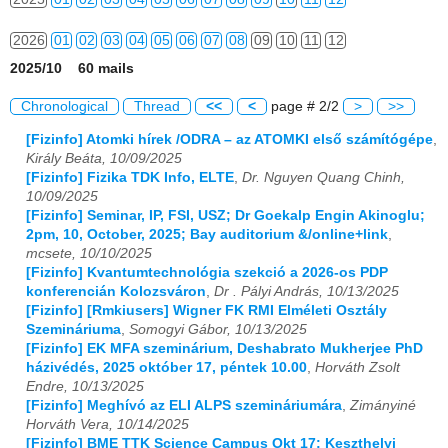
2026
01
02
03
04
05
06
07
08
09
10
11
12
2025/10 60 mails
Chronological
Thread
<<
<
page # 2/2
>
>>
[Fizinfo] Atomki hírek /ODRA – az ATOMKI első számítógépe
,
Király Beáta, 10/09/2025
[Fizinfo] Fizika TDK Info, ELTE
,
Dr. Nguyen Quang Chinh,
10/09/2025
[Fizinfo] Seminar, IP, FSI, USZ; Dr Goekalp Engin Akinoglu;
2pm, 10, October, 2025; Bay auditorium &/online+link
,
mcsete, 10/10/2025
[Fizinfo] Kvantumtechnológia szekció a 2026-os PDP
konferencián Kolozsváron
,
Dr . Pályi András, 10/13/2025
[Fizinfo] [Rmkiusers] Wigner FK RMI Elméleti Osztály
Szemináriuma
,
Somogyi Gábor, 10/13/2025
[Fizinfo] EK MFA szeminárium, Deshabrato Mukherjee PhD
házivédés, 2025 október 17, péntek 10.00
,
Horváth Zsolt
Endre, 10/13/2025
[Fizinfo] Meghívó az ELI ALPS szemináriumára
,
Zimányiné
Horváth Vera, 10/14/2025
[Fizinfo] BME TTK Science Campus Okt 17: Keszthelyi