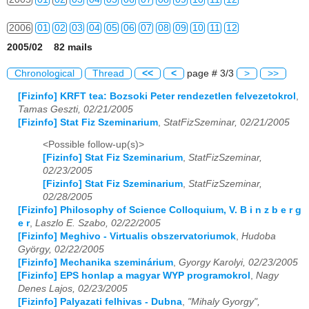
2006
01
02
03
04
05
06
07
08
09
10
11
12
2005/02 82 mails
2007
01
02
03
04
05
06
07
08
09
10
11
12
Chronological
Thread
<<
<
page # 3/3
>
>>
2008
01
02
03
04
05
06
07
08
09
10
11
12
[Fizinfo] KRFT tea: Bozsoki Peter rendezetlen felvezetokrol
,
Tamas Geszti, 02/21/2005
2009
01
02
03
04
05
06
07
08
09
10
11
12
[Fizinfo] Stat Fiz Szeminarium
,
StatFizSzeminar, 02/21/2005
2010
01
02
03
04
05
06
07
08
09
10
11
12
<Possible follow-up(s)>
[Fizinfo] Stat Fiz Szeminarium
,
StatFizSzeminar,
2011
01
02
03
04
05
06
07
08
09
10
11
12
02/23/2005
[Fizinfo] Stat Fiz Szeminarium
,
StatFizSzeminar,
2012
01
02
03
04
05
06
07
08
09
10
11
12
02/28/2005
[Fizinfo] Philosophy of Science Colloquium, V. B i n z b e r g
e r
,
Laszlo E. Szabo, 02/22/2005
2013
01
02
03
04
05
06
07
08
09
10
11
12
[Fizinfo] Meghivo - Virtualis obszervatoriumok
,
Hudoba
György, 02/22/2005
2014
01
02
03
04
05
06
07
08
09
10
11
12
[Fizinfo] Mechanika szeminárium
,
Gyorgy Karolyi, 02/23/2005
[Fizinfo] EPS honlap a magyar WYP programokrol
,
Nagy
2015
01
02
03
04
05
06
07
08
09
10
11
12
Denes Lajos, 02/23/2005
[Fizinfo] Palyazati felhivas - Dubna
,
"Mihaly Gyorgy",
2016
01
02
03
04
05
06
07
08
09
10
11
12