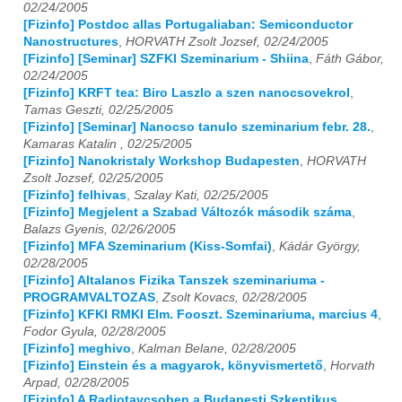
02/24/2005
[Fizinfo] Postdoc allas Portugaliaban: Semiconductor
2017
01
02
03
04
05
06
07
08
09
10
11
12
Nanostructures
,
HORVATH Zsolt Jozsef, 02/24/2005
[Fizinfo] [Seminar] SZFKI Szeminarium - Shiina
,
Fáth Gábor,
2018
01
02
03
04
05
06
07
08
09
10
11
12
02/24/2005
[Fizinfo] KRFT tea: Biro Laszlo a szen nanocsovekrol
,
2019
01
02
03
04
05
06
07
08
09
10
11
12
Tamas Geszti, 02/25/2005
[Fizinfo] [Seminar] Nanocso tanulo szeminarium febr. 28.
,
2020
01
02
03
04
05
06
07
08
09
10
11
12
Kamaras Katalin , 02/25/2005
[Fizinfo] Nanokristaly Workshop Budapesten
,
HORVATH
Zsolt Jozsef, 02/25/2005
2021
01
02
03
04
05
06
07
08
09
10
11
12
[Fizinfo] felhivas
,
Szalay Kati, 02/25/2005
[Fizinfo] Megjelent a Szabad Változók második száma
,
2022
01
02
03
04
05
06
07
08
09
10
11
12
Balazs Gyenis, 02/26/2005
[Fizinfo] MFA Szeminarium (Kiss-Somfai)
,
Kádár György,
2023
01
02
03
04
05
06
07
08
09
10
11
12
02/28/2005
[Fizinfo] Altalanos Fizika Tanszek szeminariuma -
2024
01
02
03
04
05
06
07
08
09
10
11
12
PROGRAMVALTOZAS
,
Zsolt Kovacs, 02/28/2005
[Fizinfo] KFKI RMKI Elm. Fooszt. Szeminariuma, marcius 4
,
2025
01
02
03
04
05
06
07
08
09
10
11
12
Fodor Gyula, 02/28/2005
[Fizinfo] meghivo
,
Kalman Belane, 02/28/2005
2026
01
02
03
04
05
06
07
08
09
10
11
12
[Fizinfo] Einstein és a magyarok, könyvismertető
,
Horvath
Arpad, 02/28/2005
[Fizinfo] A Radiotavcsoben a Budapesti Szkeptikus