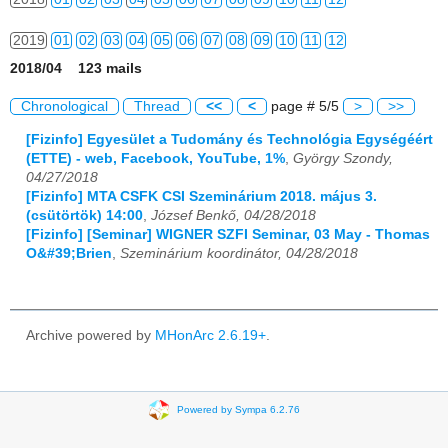
2019
01
02
03
04
05
06
07
08
09
10
11
12
2018/04 123 mails
2020
01
02
03
04
05
06
07
08
09
10
11
12
Chronological
Thread
<<
<
page # 5/5
>
>>
2021
01
02
03
04
05
06
07
08
09
10
11
12
[Fizinfo] Egyesület a Tudomány és Technológia Egységéért
(ETTE) - web, Facebook, YouTube, 1%
,
György Szondy,
2022
01
02
03
04
05
06
07
08
09
10
11
12
04/27/2018
[Fizinfo] MTA CSFK CSI Szeminárium 2018. május 3.
2023
01
02
03
04
05
06
07
08
09
10
11
12
(csütörtök) 14:00
,
József Benkő, 04/28/2018
[Fizinfo] [Seminar] WIGNER SZFI Seminar, 03 May - Thomas
2024
01
02
03
04
05
06
07
08
09
10
11
12
O&#39;Brien
,
Szeminárium koordinátor, 04/28/2018
2025
01
02
03
04
05
06
07
08
09
10
11
12
2026
01
02
03
04
05
06
07
08
09
10
11
12
Archive powered by
MHonArc 2.6.19+
.
Powered by Sympa 6.2.76