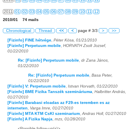
2011
01
02
03
04
05
06
07
08
09
10
11
12
2010/01 74 mails
2012
01
02
03
04
05
06
07
08
09
10
11
12
Chronological
Thread
<<
<
page # 3/3
>
>>
2013
01
02
03
04
05
06
07
08
09
10
11
12
[Fizinfo] FINE hétvége
,
Péter Kósa, 01/21/2010
[Fizinfo] Perpetuum mobile
,
HORVATH Zsolt Jozsef,
2014
01
02
03
04
05
06
07
08
09
10
11
12
01/22/2010
2015
01
02
03
04
05
06
07
08
09
10
11
12
Re: [Fizinfo] Perpetuum mobile
,
dr Zana János,
01/22/2010
2016
01
02
03
04
05
06
07
08
09
10
11
12
Re: [Fizinfo] Perpetuum mobile
,
Basa Peter,
01/22/2010
2017
01
02
03
04
05
06
07
08
09
10
11
12
[Fizinfo] V: Perpetuum mobile
,
Istvan Horvath, 01/22/2010
[Fizinfo] BME Fizika Tanszék szemináriuma
,
Halbritter András,
2018
01
02
03
04
05
06
07
08
09
10
11
12
01/27/2010
[Fizinfo] Barabasi eloadas az F29-es teremben es az
2019
01
02
03
04
05
06
07
08
09
10
11
12
interneten
,
Varga Imre, 01/27/2010
[Fizinfo] MTA KTM CsKI szeminarium
,
Andras Holl, 01/27/2010
2020
01
02
03
04
05
06
07
08
09
10
11
12
[Fizinfo] A Fizika Napja
,
mzs, 01/28/2010
<Possible follow-up(s)>
2021
01
02
03
04
05
06
07
08
09
10
11
12