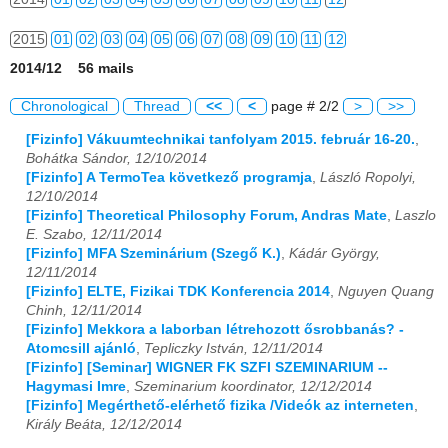
2015
01
02
03
04
05
06
07
08
09
10
11
12
2014/12 56 mails
2016
01
02
03
04
05
06
07
08
09
10
11
12
Chronological
Thread
<<
<
page # 2/2
>
>>
2017
01
02
03
04
05
06
07
08
09
10
11
12
[Fizinfo] Vákuumtechnikai tanfolyam 2015. február 16-20.
,
Bohátka Sándor, 12/10/2014
2018
01
02
03
04
05
06
07
08
09
10
11
12
[Fizinfo] A TermoTea következő programja
,
László Ropolyi,
12/10/2014
2019
01
02
03
04
05
06
07
08
09
10
11
12
[Fizinfo] Theoretical Philosophy Forum, Andras Mate
,
Laszlo
E. Szabo, 12/11/2014
2020
01
02
03
04
05
06
07
08
09
10
11
12
[Fizinfo] MFA Szeminárium (Szegő K.)
,
Kádár György,
12/11/2014
2021
01
02
03
04
05
06
07
08
09
10
11
12
[Fizinfo] ELTE, Fizikai TDK Konferencia 2014
,
Nguyen Quang
Chinh, 12/11/2014
2022
01
02
03
04
05
06
07
08
09
10
11
12
[Fizinfo] Mekkora a laborban létrehozott ősrobbanás? -
Atomcsill ajánló
,
Tepliczky István, 12/11/2014
2023
01
02
03
04
05
06
07
08
09
10
11
12
[Fizinfo] [Seminar] WIGNER FK SZFI SZEMINARIUM --
Hagymasi Imre
,
Szeminarium koordinator, 12/12/2014
2024
01
02
03
04
05
06
07
08
09
10
11
12
[Fizinfo] Megérthető-elérhető fizika /Videók az interneten
,
Király Beáta, 12/12/2014
2025
01
02
03
04
05
06
07
08
09
10
11
12