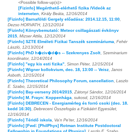
<Possible follow-up(s)>
[Fizinfo] Megérthető-elérhető fizika /Videók az
2026
01
02
03
04
05
06
07
08
09
10
11
12
interneten
,
Király Beáta, 12/16/2014
[Fizinfo] Barnaföldi Gergely előadása: 2014.12.15, 11:00
,
Dezso HORVATH, 12/12/2014
[Fizinfo] Könyvbemutató: Meteor csillagászati évkönyv
2015
,
Mizser Attila, 12/12/2014
[Fizinfo] SZTE Elméleti Fizikai Tanszék szemináriuma
,
Fehér
László, 12/13/2014
[Fizinfo] PhD h�ziv�d�s -- Szekrenyes Zsolt
,
Szeminarium
koordinator, 12/14/2014
[Fizinfo] "egy kis esti fizika"
,
Simon Péter, 12/15/2014
[Fizinfo] Wigner kollokvium, dec. 18, 13:00 -- Veisz
,
Janos
Asboth, 12/15/2014
[Fizinfo] Theoretical Philosophy Forum, cancellation
,
Laszlo
E. Szabo, 12/15/2014
[Fizinfo] Bay-verseny 2014/2015
,
Zátonyi Sándor, 12/16/2014
[Fizinfo] M. Frayn: Koppenhága
,
sukosd, 12/16/2014
[Fizinfo] DEBRECEN - Energiamérleg és forró csoki (dec. 18.
kedd 16:30)
,
Debreceni Összefogás a Fizikáért Egyesület,
12/16/2014
[Fizinfo] Téridő iskola
,
Va'n Pe'ter, 12/16/2014
[Fizinfo] [Fwd: [PhilPhys] Rotman Institute Postdoctoral
Fellowship in Foundations of Physics]
,
Laszlo E. Szabo,