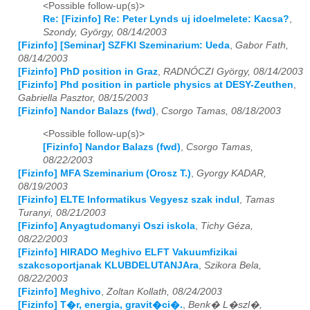
<Possible follow-up(s)>
Re: [Fizinfo] Re: Peter Lynds uj idoelmelete: Kacsa?
,
2015
01
02
03
04
05
06
07
08
09
10
11
12
Szondy, György, 08/14/2003
[Fizinfo] [Seminar] SZFKI Szeminarium: Ueda
,
Gabor Fath,
2016
01
02
03
04
05
06
07
08
09
10
11
12
08/14/2003
[Fizinfo] PhD position in Graz
,
RADNÓCZI György, 08/14/2003
2017
01
02
03
04
05
06
07
08
09
10
11
12
[Fizinfo] Phd position in particle physics at DESY-Zeuthen
,
Gabriella Pasztor, 08/15/2003
2018
01
02
03
04
05
06
07
08
09
10
11
12
[Fizinfo] Nandor Balazs (fwd)
,
Csorgo Tamas, 08/18/2003
<Possible follow-up(s)>
2019
01
02
03
04
05
06
07
08
09
10
11
12
[Fizinfo] Nandor Balazs (fwd)
,
Csorgo Tamas,
08/22/2003
2020
01
02
03
04
05
06
07
08
09
10
11
12
[Fizinfo] MFA Szeminarium (Orosz T.)
,
Gyorgy KADAR,
08/19/2003
2021
01
02
03
04
05
06
07
08
09
10
11
12
[Fizinfo] ELTE Informatikus Vegyesz szak indul
,
Tamas
Turanyi, 08/21/2003
2022
01
02
03
04
05
06
07
08
09
10
11
12
[Fizinfo] Anyagtudomanyi Oszi iskola
,
Tichy Géza,
08/22/2003
2023
01
02
03
04
05
06
07
08
09
10
11
12
[Fizinfo] HIRADO Meghivo ELFT Vakuumfizikai
szakcsoportjanak KLUBDELUTANJAra
,
Szikora Bela,
08/22/2003
2024
01
02
03
04
05
06
07
08
09
10
11
12
[Fizinfo] Meghivo
,
Zoltan Kollath, 08/24/2003
[Fizinfo] T�r, energia, gravit�ci�.
,
Benk� L�szl�,
2025
01
02
03
04
05
06
07
08
09
10
11
12