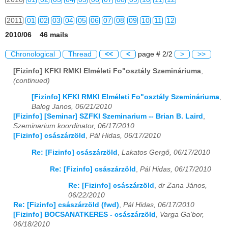
2011
01
02
03
04
05
06
07
08
09
10
11
12
2010/06 46 mails
2012
01
02
03
04
05
06
07
08
09
10
11
12
Chronological
Thread
<<
<
page # 2/2
>
>>
2013
01
02
03
04
05
06
07
08
09
10
11
12
[Fizinfo] KFKI RMKI Elméleti Fo"osztály Szemináriuma
,
(continued)
2014
01
02
03
04
05
06
07
08
09
10
11
12
[Fizinfo] KFKI RMKI Elméleti Fo"osztály Szemináriuma
,
2015
01
02
03
04
05
06
07
08
09
10
11
12
Balog Janos, 06/21/2010
[Fizinfo] [Seminar] SZFKI Szeminarium -- Brian B. Laird
,
2016
01
02
03
04
05
06
07
08
09
10
11
12
Szeminarium koordinator, 06/17/2010
[Fizinfo] császárzöld
,
Pál Hidas, 06/17/2010
2017
01
02
03
04
05
06
07
08
09
10
11
12
Re: [Fizinfo] császárzöld
,
Lakatos Gergő, 06/17/2010
2018
01
02
03
04
05
06
07
08
09
10
11
12
Re: [Fizinfo] császárzöld
,
Pál Hidas, 06/17/2010
Re: [Fizinfo] császárzöld
,
dr Zana János,
2019
01
02
03
04
05
06
07
08
09
10
11
12
06/22/2010
Re: [Fizinfo] császárzöld (fwd)
,
Pál Hidas, 06/17/2010
2020
01
02
03
04
05
06
07
08
09
10
11
12
[Fizinfo] BOCSANATKERES - császárzöld
,
Varga Ga'bor,
06/18/2010
2021
01
02
03
04
05
06
07
08
09
10
11
12