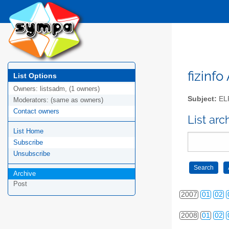
2000
01
02
2001
01
02
fizinfo
List Options
Owners:
listsadm, (1 owners)
2002
01
02
Subject:
EL
Moderators:
(same as owners)
Contact owners
2003
01
02
List arc
List Home
2004
01
02
Subscribe
2005
01
02
Unsubscribe
Archive
2006
01
02
Post
2007
01
02
2008
01
02