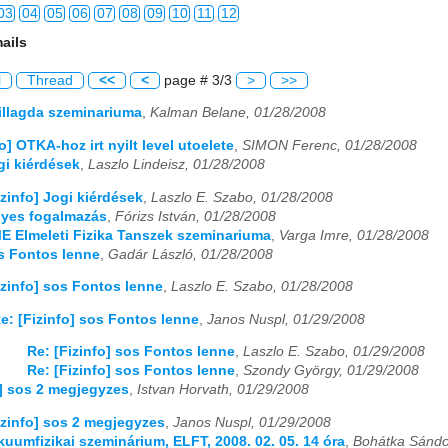
03
04
05
06
07
08
09
10
11
12
ails
03
04
05
06
07
08
09
10
11
12
l
Thread
<<
<
page # 3/3
>
>>
03
04
05
06
07
08
09
10
11
12
sillagda szeminariuma
,
Kalman Belane, 01/28/2008
03
04
05
06
07
08
09
10
11
12
fo] OTKA-hoz irt nyilt level utoelete
,
SIMON Ferenc, 01/28/2008
gi kiérdések
,
Laszlo Lindeisz, 01/28/2008
03
04
05
06
07
08
09
10
11
12
izinfo] Jogi kiérdések
,
Laszlo E. Szabo, 01/28/2008
elyes fogalmazás
,
Fórizs István, 01/28/2008
03
04
05
06
07
08
09
10
11
12
ME Elmeleti Fizika Tanszek szeminariuma
,
Varga Imre, 01/28/2008
os Fontos lenne
,
Gadár László, 01/28/2008
03
04
05
06
07
08
09
10
11
12
izinfo] sos Fontos lenne
,
Laszlo E. Szabo, 01/28/2008
03
04
05
06
07
08
09
10
11
12
e: [Fizinfo] sos Fontos lenne
,
Janos Nuspl, 01/29/2008
03
04
05
06
07
08
09
10
11
12
Re: [Fizinfo] sos Fontos lenne
,
Laszlo E. Szabo, 01/29/2008
Re: [Fizinfo] sos Fontos lenne
,
Szondy György, 01/29/2008
03
04
05
06
07
08
09
10
11
12
o] sos 2 megjegyzes
,
Istvan Horvath, 01/29/2008
03
04
05
06
07
08
09
10
11
12
izinfo] sos 2 megjegyzes
,
Janos Nuspl, 01/29/2008
ákuumfizikai szeminárium, ELFT, 2008. 02. 05. 14 óra
,
Bohátka Sándo