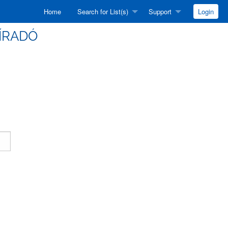
Home
Search for List(s)
Support
Login
HÍRADÓ