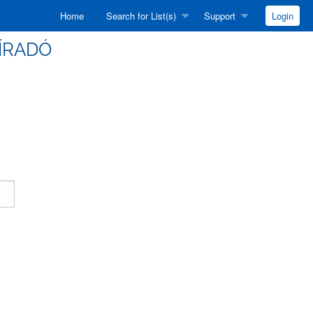
Home
Search for List(s)
Support
Login
HÍRADÓ