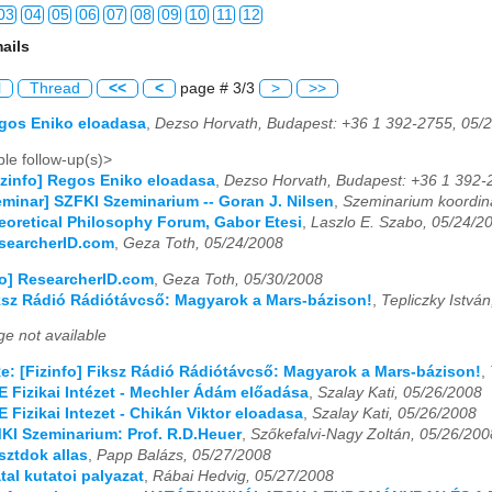
03
04
05
06
07
08
09
10
11
12
ails
03
04
05
06
07
08
09
10
11
12
l
Thread
<<
<
page # 3/3
>
>>
03
04
05
06
07
08
09
10
11
12
egos Eniko eloadasa
,
Dezso Horvath, Budapest: +36 1 392-2755, 05/
03
04
05
06
07
08
09
10
11
12
le follow-up(s)>
izinfo] Regos Eniko eloadasa
,
Dezso Horvath, Budapest: +36 1 392-
03
04
05
06
07
08
09
10
11
12
Seminar] SZFKI Szeminarium -- Goran J. Nilsen
,
Szeminarium koordina
heoretical Philosophy Forum, Gabor Etesi
,
Laszlo E. Szabo, 05/24/2
03
04
05
06
07
08
09
10
11
12
esearcherID.com
,
Geza Toth, 05/24/2008
fo] ResearcherID.com
,
Geza Toth, 05/30/2008
03
04
05
06
07
08
09
10
11
12
iksz Rádió Rádiótávcső: Magyarok a Mars-bázison!
,
Tepliczky Istvá
03
04
05
06
07
08
09
10
11
12
e not available
e: [Fizinfo] Fiksz Rádió Rádiótávcső: Magyarok a Mars-bázison!
,
03
04
05
06
07
08
09
10
11
12
TE Fizikai Intézet - Mechler Ádám előadása
,
Szalay Kati, 05/26/2008
E Fizikai Intezet - Chikán Viktor eloadasa
,
Szalay Kati, 05/26/2008
03
04
05
06
07
08
09
10
11
12
MKI Szeminarium: Prof. R.D.Heuer
,
Szőkefalvi-Nagy Zoltán, 05/26/200
sztdok allas
,
Papp Balázs, 05/27/2008
03
04
05
06
07
08
09
10
11
12
atal kutatoi palyazat
,
Rábai Hedvig, 05/27/2008