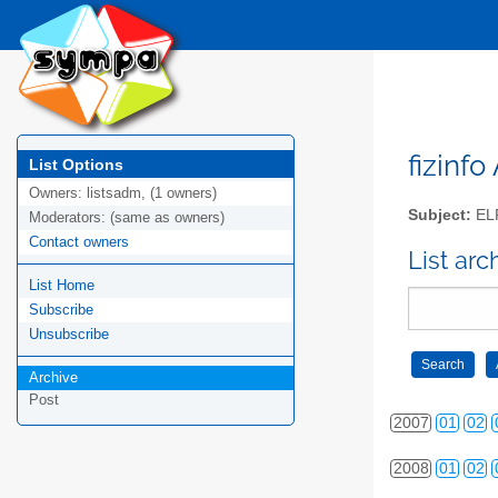
2000
01
02
2001
01
02
fizinfo
List Options
Owners:
listsadm, (1 owners)
2002
01
02
Subject:
EL
Moderators:
(same as owners)
Contact owners
2003
01
02
List arc
List Home
2004
01
02
Subscribe
2005
01
02
Unsubscribe
Archive
2006
01
02
Post
2007
01
02
2008
01
02