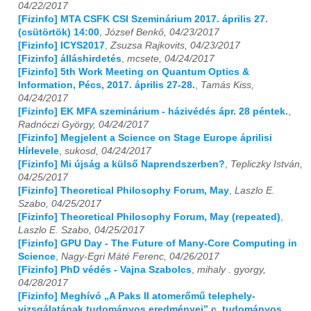
04/22/2017
[Fizinfo] MTA CSFK CSI Szeminárium 2017. április 27.
(csütörtök) 14:00
,
József Benkő, 04/23/2017
[Fizinfo] ICYS2017
,
Zsuzsa Rajkovits, 04/23/2017
[Fizinfo] álláshirdetés
,
mcsete, 04/24/2017
[Fizinfo] 5th Work Meeting on Quantum Optics &
Information, Pécs, 2017. április 27-28.
,
Tamás Kiss,
04/24/2017
[Fizinfo] EK MFA szeminárium - házivédés ápr. 28 péntek.
,
Radnóczi György, 04/24/2017
[Fizinfo] Megjelent a Science on Stage Europe áprilisi
Hírlevele
,
sukosd, 04/24/2017
[Fizinfo] Mi újság a külső Naprendszerben?
,
Tepliczky István,
04/25/2017
[Fizinfo] Theoretical Philosophy Forum, May
,
Laszlo E.
Szabo, 04/25/2017
[Fizinfo] Theoretical Philosophy Forum, May (repeated)
,
Laszlo E. Szabo, 04/25/2017
[Fizinfo] GPU Day - The Future of Many-Core Computing in
Science
,
Nagy-Egri Máté Ferenc, 04/26/2017
[Fizinfo] PhD védés - Vajna Szabolcs
,
mihaly . gyorgy,
04/28/2017
[Fizinfo] Meghívó „A Paks II atomerőmű telephely-
vizsgálatának tudományos eredményei” c. tudományos