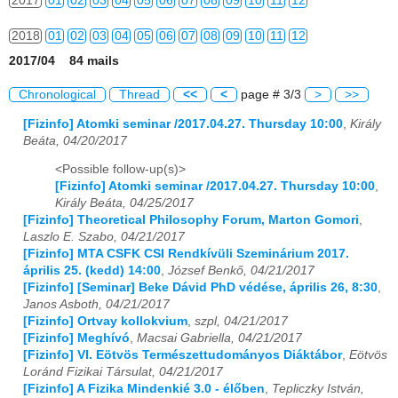
2017
01
02
03
04
05
06
07
08
09
10
11
12
2018
01
02
03
04
05
06
07
08
09
10
11
12
2017/04 84 mails
2019
01
02
03
04
05
06
07
08
09
10
11
12
Chronological
Thread
<<
<
page # 3/3
>
>>
2020
01
02
03
04
05
06
07
08
09
10
11
12
[Fizinfo] Atomki seminar /2017.04.27. Thursday 10:00
,
Király
Beáta, 04/20/2017
2021
01
02
03
04
05
06
07
08
09
10
11
12
<Possible follow-up(s)>
2022
01
02
03
04
05
06
07
08
09
10
11
12
[Fizinfo] Atomki seminar /2017.04.27. Thursday 10:00
,
Király Beáta, 04/25/2017
2023
01
02
03
04
05
06
07
08
09
10
11
12
[Fizinfo] Theoretical Philosophy Forum, Marton Gomori
,
Laszlo E. Szabo, 04/21/2017
2024
01
02
03
04
05
06
07
08
09
10
11
12
[Fizinfo] MTA CSFK CSI Rendkívüli Szeminárium 2017.
április 25. (kedd) 14:00
,
József Benkő, 04/21/2017
[Fizinfo] [Seminar] Beke Dávid PhD védése, április 26, 8:30
,
2025
01
02
03
04
05
06
07
08
09
10
11
12
Janos Asboth, 04/21/2017
[Fizinfo] Ortvay kollokvium
,
szpl, 04/21/2017
2026
01
02
03
04
05
06
07
08
09
10
11
12
[Fizinfo] Meghívó
,
Macsai Gabriella, 04/21/2017
[Fizinfo] VI. Eötvös Természettudományos Diáktábor
,
Eötvös
Loránd Fizikai Társulat, 04/21/2017
[Fizinfo] A Fizika Mindenkié 3.0 - élőben
,
Tepliczky István,