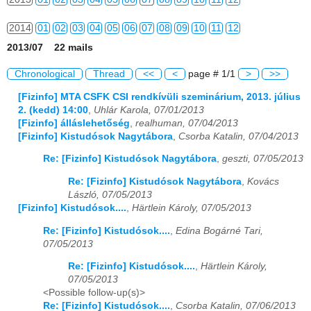
2014
01
02
03
04
05
06
07
08
09
10
11
12
2013/07 22 mails
2015
01
02
03
04
05
06
07
08
09
10
11
12
Chronological
Thread
<<
<
page # 1/1
>
>>
2016
01
02
03
04
05
06
07
08
09
10
11
12
[Fizinfo] MTA CSFK CSI rendkívüli szeminárium, 2013. július
2. (kedd) 14:00
,
Uhlár Karola, 07/01/2013
2017
01
02
03
04
05
06
07
08
09
10
11
12
[Fizinfo] álláslehetőség
,
realhuman, 07/04/2013
[Fizinfo] Kistudósok Nagytábora
,
Csorba Katalin, 07/04/2013
2018
01
02
03
04
05
06
07
08
09
10
11
12
Re: [Fizinfo] Kistudósok Nagytábora
,
geszti, 07/05/2013
2019
01
02
03
04
05
06
07
08
09
10
11
12
Re: [Fizinfo] Kistudósok Nagytábora
,
Kovács
László, 07/05/2013
2020
01
02
03
04
05
06
07
08
09
10
11
12
[Fizinfo] Kistudósok....
,
Härtlein Károly, 07/05/2013
2021
01
02
03
04
05
06
07
08
09
10
11
12
Re: [Fizinfo] Kistudósok....
,
Edina Bogárné Tari,
07/05/2013
2022
01
02
03
04
05
06
07
08
09
10
11
12
Re: [Fizinfo] Kistudósok....
,
Härtlein Károly,
07/05/2013
2023
01
02
03
04
05
06
07
08
09
10
11
12
<Possible follow-up(s)>
Re: [Fizinfo] Kistudósok....
,
Csorba Katalin, 07/06/2013
2024
01
02
03
04
05
06
07
08
09
10
11
12