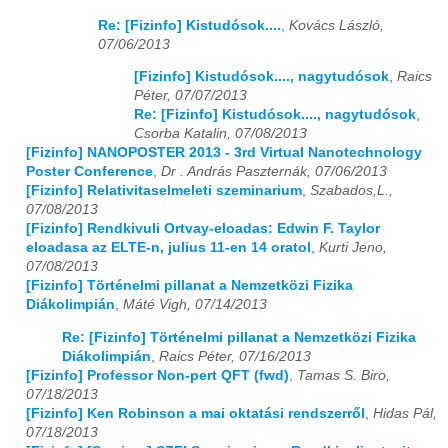
Re: [Fizinfo] Kistudósok....
,
Kovács László,
2025
01
02
03
04
05
06
07
08
09
10
11
12
07/06/2013
[Fizinfo] Kistudósok...., nagytudósok
,
Raics
2026
01
02
03
04
05
06
07
08
09
10
11
12
Péter, 07/07/2013
Re: [Fizinfo] Kistudósok...., nagytudósok
,
Csorba Katalin, 07/08/2013
[Fizinfo] NANOPOSTER 2013 - 3rd Virtual Nanotechnology
Poster Conference
,
Dr . András Paszternák, 07/06/2013
[Fizinfo] Relativitaselmeleti szeminarium
,
Szabados,L.,
07/08/2013
[Fizinfo] Rendkivuli Ortvay-eloadas: Edwin F. Taylor
eloadasa az ELTE-n, julius 11-en 14 oratol
,
Kurti Jeno,
07/08/2013
[Fizinfo] Történelmi pillanat a Nemzetközi Fizika
Diákolimpián
,
Máté Vigh, 07/14/2013
Re: [Fizinfo] Történelmi pillanat a Nemzetközi Fizika
Diákolimpián
,
Raics Péter, 07/16/2013
[Fizinfo] Professor Non-pert QFT (fwd)
,
Tamas S. Biro,
07/18/2013
[Fizinfo] Ken Robinson a mai oktatási rendszerről
,
Hidas Pál,
07/18/2013