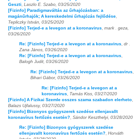
Geszti
,
Laszlo E. Szabo, 03/25/2020
[Fizinfo] Paradigmaváltás az űrhajózásban: a
magánűrhajók; A kereskedelmi űrhajózás fejlődése
,
Tepliczky István, 03/25/2020
[Fizinfo] Terjed-e a levegon at a koronavirus
,
mark . geza,
03/26/2020
Re: [Fizinfo] Terjed-e a levegon at a koronavirus
,
dr .
Zana János, 03/26/2020
Re: [Fizinfo] Terjed-e a levegon at a koronavirus
,
Balogh Judit, 03/26/2020
Re: [Fizinfo] Terjed-e a levegon at a koronavirus
,
Bihari Gábor, 03/26/2020
Re: [Fizinfo] Terjed-e a levegon at a
koronavirus
,
Tamás Kiss, 03/27/2020
[Fizinfo] A Fizikai Szemle osszes szama szabadon elerheto
,
Balazs Ujfalussy, 03/27/2020
[Fizinfo] Bizonyos gyógyszerek szedése ellenjavallt
koronavírus fertőzés esetén?
,
Sándor Keszthelyi, 03/28/2020
Re: [Fizinfo] Bizonyos gyógyszerek szedése
ellenjavallt koronavírus fertőzés esetén?
,
Horváth