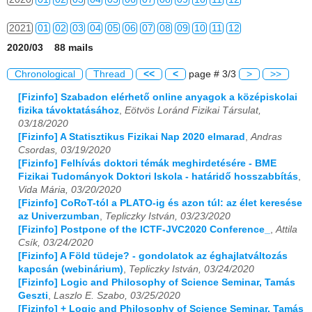
2021
01
02
03
04
05
06
07
08
09
10
11
12
2020/03 88 mails
2022
01
02
03
04
05
06
07
08
09
10
11
12
Chronological
Thread
<<
<
page # 3/3
>
>>
2023
01
02
03
04
05
06
07
08
09
10
11
12
[Fizinfo] Szabadon elérhető online anyagok a középiskolai
fizika távoktatásához
,
Eötvös Loránd Fizikai Társulat,
2024
01
02
03
04
05
06
07
08
09
10
11
12
03/18/2020
[Fizinfo] A Statisztikus Fizikai Nap 2020 elmarad
,
Andras
2025
01
02
03
04
05
06
07
08
09
10
11
12
Csordas, 03/19/2020
[Fizinfo] Felhívás doktori témák meghirdetésére - BME
2026
01
02
03
04
05
06
07
08
09
10
11
12
Fizikai Tudományok Doktori Iskola - határidő hosszabbítás
,
Vida Mária, 03/20/2020
[Fizinfo] CoRoT-tól a PLATO-ig és azon túl: az élet keresése
az Univerzumban
,
Tepliczky István, 03/23/2020
[Fizinfo] Postpone of the ICTF-JVC2020 Conference_
,
Attila
Csík, 03/24/2020
[Fizinfo] A Föld tüdeje? - gondolatok az éghajlatváltozás
kapcsán (webinárium)
,
Tepliczky István, 03/24/2020
[Fizinfo] Logic and Philosophy of Science Seminar, Tamás
Geszti
,
Laszlo E. Szabo, 03/25/2020
[Fizinfo] + Logic and Philosophy of Science Seminar, Tamás