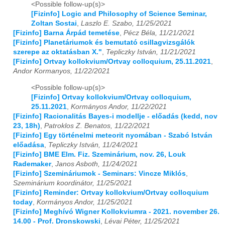
<Possible follow-up(s)>
[Fizinfo] Logic and Philosophy of Science Seminar,
Zoltan Sostai
,
Laszlo E. Szabo, 11/25/2021
[Fizinfo] Barna Árpád temetése
,
Pécz Béla, 11/21/2021
[Fizinfo] Planetáriumok és bemutató csillagvizsgálók
szerepe az oktatásban X."
,
Tepliczky István, 11/21/2021
[Fizinfo] Ortvay kollokvium/Ortvay colloquium, 25.11.2021
,
Andor Kormanyos, 11/22/2021
<Possible follow-up(s)>
[Fizinfo] Ortvay kollokvium/Ortvay colloquium,
25.11.2021
,
Kormányos Andor, 11/22/2021
[Fizinfo] Racionalitás Bayes-i modellje - előadás (kedd, nov
23, 18h)
,
Patroklos Z. Benatos, 11/22/2021
[Fizinfo] Egy történelmi meteorit nyomában - Szabó István
előadása
,
Tepliczky István, 11/24/2021
[Fizinfo] BME Elm. Fiz. Szeminárium, nov. 26, Louk
Rademaker
,
Janos Asboth, 11/24/2021
[Fizinfo] Szemináriumok - Seminars: Vincze Miklós
,
Szeminárium koordinátor, 11/25/2021
[Fizinfo] Reminder: Ortvay kollokvium/Ortvay colloquium
today
,
Kormányos Andor, 11/25/2021
[Fizinfo] Meghívó Wigner Kollokviumra - 2021. november 26.
14.00 - Prof. Dronskowski
,
Lévai Péter, 11/25/2021