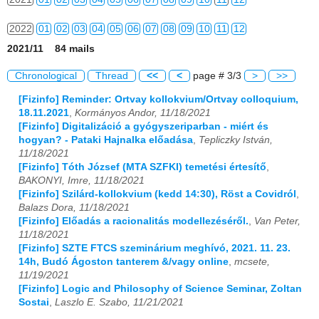
2022
01
02
03
04
05
06
07
08
09
10
11
12
2021/11 84 mails
2023
01
02
03
04
05
06
07
08
09
10
11
12
Chronological
Thread
<<
<
page # 3/3
>
>>
2024
01
02
03
04
05
06
07
08
09
10
11
12
[Fizinfo] Reminder: Ortvay kollokvium/Ortvay colloquium,
18.11.2021
,
Kormányos Andor, 11/18/2021
2025
01
02
03
04
05
06
07
08
09
10
11
12
[Fizinfo] Digitalizáció a gyógyszeriparban - miért és
hogyan? - Pataki Hajnalka előadása
,
Tepliczky István,
2026
01
02
03
04
05
06
07
08
09
10
11
12
11/18/2021
[Fizinfo] Tóth József (MTA SZFKI) temetési értesítő
,
BAKONYI, Imre, 11/18/2021
[Fizinfo] Szilárd-kollokvium (kedd 14:30), Röst a Covidról
,
Balazs Dora, 11/18/2021
[Fizinfo] Előadás a racionalitás modellezéséről.
,
Van Peter,
11/18/2021
[Fizinfo] SZTE FTCS szeminárium meghívó, 2021. 11. 23.
14h, Budó Ágoston tanterem &/vagy online
,
mcsete,
11/19/2021
[Fizinfo] Logic and Philosophy of Science Seminar, Zoltan
Sostai
,
Laszlo E. Szabo, 11/21/2021