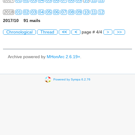
2017
01
02
03
04
05
06
07
08
09
10
11
12
2018
01
02
03
04
05
06
07
08
09
10
11
12
2017/10 91 mails
2019
01
02
03
04
05
06
07
08
09
10
11
12
Chronological
Thread
<<
<
page # 4/4
>
>>
2020
01
02
03
04
05
06
07
08
09
10
11
12
2021
01
02
03
04
05
06
07
08
09
10
11
12
Archive powered by
MHonArc 2.6.19+
.
2022
01
02
03
04
05
06
07
08
09
10
11
12
2023
01
02
03
04
05
06
07
08
09
10
11
12
Powered by Sympa 6.2.76
2024
01
02
03
04
05
06
07
08
09
10
11
12
2025
01
02
03
04
05
06
07
08
09
10
11
12
2026
01
02
03
04
05
06
07
08
09
10
11
12