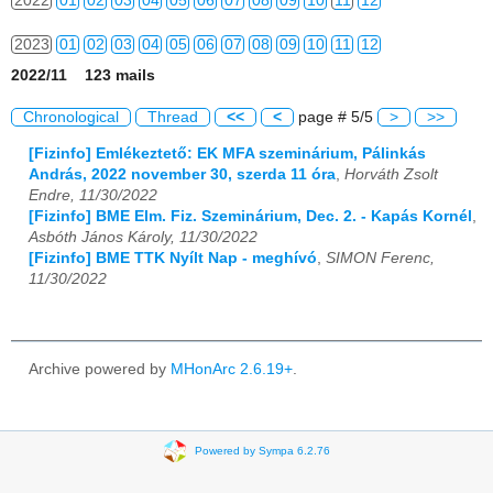
2022
01
02
03
04
05
06
07
08
09
10
11
12
2023
01
02
03
04
05
06
07
08
09
10
11
12
2022/11 123 mails
2024
01
02
03
04
05
06
07
08
09
10
11
12
Chronological
Thread
<<
<
page # 5/5
>
>>
2025
01
02
03
04
05
06
07
08
09
10
11
12
[Fizinfo] Emlékeztető: EK MFA szeminárium, Pálinkás
András, 2022 november 30, szerda 11 óra
,
Horváth Zsolt
2026
01
02
03
04
05
06
07
08
09
10
11
12
Endre, 11/30/2022
[Fizinfo] BME Elm. Fiz. Szeminárium, Dec. 2. - Kapás Kornél
,
Asbóth János Károly, 11/30/2022
[Fizinfo] BME TTK Nyílt Nap - meghívó
,
SIMON Ferenc,
11/30/2022
Archive powered by
MHonArc 2.6.19+
.
Powered by Sympa 6.2.76