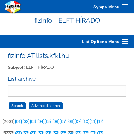
Sympa Menu
fizinfo - ELFT HÍRADÓ
List Options Menu
fizinfo AT lists.kfki.hu
Subject:
ELFT HÍRADÓ
List archive
2000
01
02
03
04
05
06
07
08
09
10
11
12
2001
01
02
03
04
05
06
07
08
09
10
11
12
2002
01
02
03
04
05
06
07
08
09
10
11
12