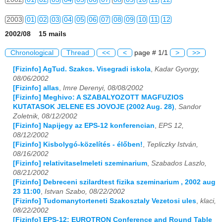
2003
01
02
03
04
05
06
07
08
09
10
11
12
2002/08 15 mails
2004
01
02
03
04
05
06
07
08
09
10
11
12
Chronological
Thread
<<
<
page # 1/1
>
>>
2005
01
02
03
04
05
06
07
08
09
10
11
12
[Fizinfo] AgTud. Szakcs. Visegradi iskola
,
Kadar Gyorgy,
08/06/2002
2006
01
02
03
04
05
06
07
08
09
10
11
12
[Fizinfo] allas
,
Imre Derenyi, 08/08/2002
[Fizinfo] Meghivo: A SZABALYOZOTT MAGFUZIOS
2007
01
02
03
04
05
06
07
08
09
10
11
12
KUTATASOK JELENE ES JOVOJE (2002 Aug. 28)
,
Sandor
Zoletnik, 08/12/2002
2008
01
02
03
04
05
06
07
08
09
10
11
12
[Fizinfo] Napijegy az EPS-12 konferencian
,
EPS 12,
08/12/2002
2009
01
02
03
04
05
06
07
08
09
10
11
12
[Fizinfo] Kisbolygó-közelítés - élőben!
,
Tepliczky István,
08/16/2002
2010
01
02
03
04
05
06
07
08
09
10
11
12
[Fizinfo] relativitaselmeleti szeminarium
,
Szabados Laszlo,
08/21/2002
2011
01
02
03
04
05
06
07
08
09
10
11
12
[Fizinfo] Debreceni szilardtest fizika szeminarium , 2002 aug
23 11:00
,
Istvan Szabo, 08/22/2002
2012
01
02
03
04
05
06
07
08
09
10
11
12
[Fizinfo] Tudomanytorteneti Szakosztaly Vezetosi ules
,
klaci,
08/22/2002
[Fizinfo] EPS-12: EUROTRON Conference and Round Table
2013
01
02
03
04
05
06
07
08
09
10
11
12