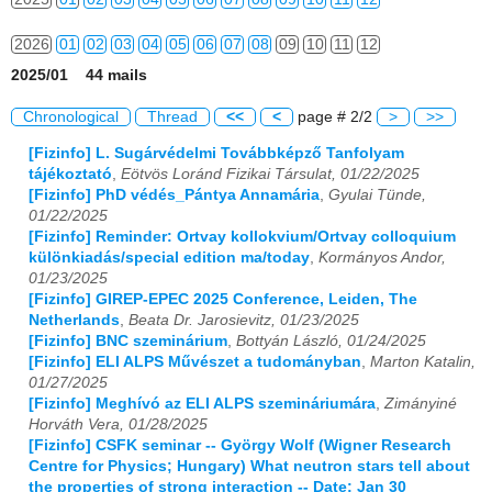
2026
01
02
03
04
05
06
07
08
09
10
11
12
2025/01 44 mails
Chronological
Thread
<<
<
page # 2/2
>
>>
[Fizinfo] L. Sugárvédelmi Továbbképző Tanfolyam
tájékoztató
,
Eötvös Loránd Fizikai Társulat, 01/22/2025
[Fizinfo] PhD védés_Pántya Annamária
,
Gyulai Tünde,
01/22/2025
[Fizinfo] Reminder: Ortvay kollokvium/Ortvay colloquium
különkiadás/special edition ma/today
,
Kormányos Andor,
01/23/2025
[Fizinfo] GIREP-EPEC 2025 Conference, Leiden, The
Netherlands
,
Beata Dr. Jarosievitz, 01/23/2025
[Fizinfo] BNC szeminárium
,
Bottyán László, 01/24/2025
[Fizinfo] ELI ALPS Művészet a tudományban
,
Marton Katalin,
01/27/2025
[Fizinfo] Meghívó az ELI ALPS szemináriumára
,
Zimányiné
Horváth Vera, 01/28/2025
[Fizinfo] CSFK seminar -- György Wolf (Wigner Research
Centre for Physics; Hungary) What neutron stars tell about
the properties of strong interaction -- Date: Jan 30