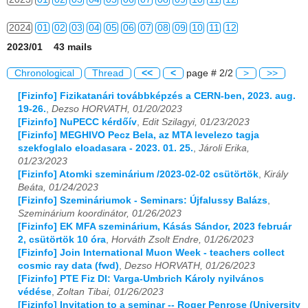
2024
01
02
03
04
05
06
07
08
09
10
11
12
2023/01 43 mails
2025
01
02
03
04
05
06
07
08
09
10
11
12
Chronological
Thread
<<
<
page # 2/2
>
>>
2026
01
02
03
04
05
06
07
08
09
10
11
12
[Fizinfo] Fizikatanári továbbképzés a CERN-ben, 2023. aug.
19-26.
,
Dezso HORVATH, 01/20/2023
[Fizinfo] NuPECC kérdőív
,
Edit Szilagyi, 01/23/2023
[Fizinfo] MEGHIVO Pecz Bela, az MTA levelezo tagja
szekfoglalo eloadasara - 2023. 01. 25.
,
Jároli Erika,
01/23/2023
[Fizinfo] Atomki szeminárium /2023-02-02 csütörtök
,
Király
Beáta, 01/24/2023
[Fizinfo] Szemináriumok - Seminars: Újfalussy Balázs
,
Szeminárium koordinátor, 01/26/2023
[Fizinfo] EK MFA szeminárium, Kásás Sándor, 2023 február
2, csütörtök 10 óra
,
Horváth Zsolt Endre, 01/26/2023
[Fizinfo] Join International Muon Week - teachers collect
cosmic ray data (fwd)
,
Dezso HORVATH, 01/26/2023
[Fizinfo] PTE Fiz DI: Varga-Umbrich Károly nyilvános
védése
,
Zoltan Tibai, 01/26/2023
[Fizinfo] Invitation to a seminar -- Roger Penrose (University