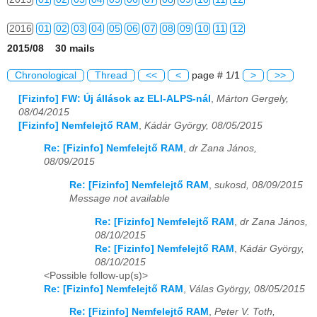
2016
01
02
03
04
05
06
07
08
09
10
11
12
2015/08 30 mails
2017
01
02
03
04
05
06
07
08
09
10
11
12
Chronological
Thread
<<
<
page # 1/1
>
>>
2018
01
02
03
04
05
06
07
08
09
10
11
12
[Fizinfo] FW: Új állások az ELI-ALPS-nál
,
Márton Gergely,
08/04/2015
2019
01
02
03
04
05
06
07
08
09
10
11
12
[Fizinfo] Nemfelejtő RAM
,
Kádár György, 08/05/2015
2020
01
02
03
04
05
06
07
08
09
10
11
12
Re: [Fizinfo] Nemfelejtő RAM
,
dr Zana János,
08/09/2015
2021
01
02
03
04
05
06
07
08
09
10
11
12
Re: [Fizinfo] Nemfelejtő RAM
,
sukosd, 08/09/2015
Message not available
2022
01
02
03
04
05
06
07
08
09
10
11
12
Re: [Fizinfo] Nemfelejtő RAM
,
dr Zana János,
2023
01
02
03
04
05
06
07
08
09
10
11
12
08/10/2015
Re: [Fizinfo] Nemfelejtő RAM
,
Kádár György,
2024
01
02
03
04
05
06
07
08
09
10
11
12
08/10/2015
<Possible follow-up(s)>
2025
01
02
03
04
05
06
07
08
09
10
11
12
Re: [Fizinfo] Nemfelejtő RAM
,
Válas György, 08/05/2015
Re: [Fizinfo] Nemfelejtő RAM
,
Peter V. Toth,
2026
01
02
03
04
05
06
07
08
09
10
11
12