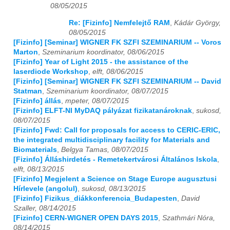
08/05/2015
Re: [Fizinfo] Nemfelejtő RAM
,
Kádár György,
08/05/2015
[Fizinfo] [Seminar] WIGNER FK SZFI SZEMINARIUM -- Voros
Marton
,
Szeminarium koordinator, 08/06/2015
[Fizinfo] Year of Light 2015 - the assistance of the
laserdiode Workshop
,
elft, 08/06/2015
[Fizinfo] [Seminar] WIGNER FK SZFI SZEMINARIUM -- David
Statman
,
Szeminarium koordinator, 08/07/2015
[Fizinfo] állás
,
mpeter, 08/07/2015
[Fizinfo] ELFT-NI MyDAQ pályázat fizikatanároknak
,
sukosd,
08/07/2015
[Fizinfo] Fwd: Call for proposals for access to CERIC-ERIC,
the integrated multidisciplinary facility for Materials and
Biomaterials
,
Belgya Tamas, 08/07/2015
[Fizinfo] Álláshirdetés - Remetekertvárosi Általános Iskola
,
elft, 08/13/2015
[Fizinfo] Megjelent a Science on Stage Europe augusztusi
Hírlevele (angolul)
,
sukosd, 08/13/2015
[Fizinfo] Fizikus_diákkonferencia_Budapesten
,
David
Szaller, 08/14/2015
[Fizinfo] CERN-WIGNER OPEN DAYS 2015
,
Szathmári Nóra,
08/14/2015