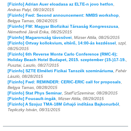
[Fizinfo] Adrian Auer eloadasa az ELTE-n jovo hetfon
,
Andras Palyi, 08/19/2015
[Fizinfo] Fwd: Second announcement: NMBS workshop
,
Belgya Tamas, 08/24/2015
[Fizinfo] FW: Magyar Biofizikai Társaság Kongresszusa
,
Némethné Jároli Erika, 08/25/2015
[Fizinfo] Magarország távcsövei
,
Mizser Attila, 08/25/2015
[Fizinfo] Ortvay kollokvium, eltérő, 14:00-ás kezdéssel
,
szpl,
08/25/2015
[Fizinfo] 6th Reverse Monte Carlo Conference (RMC-6);
Holiday Beach Hotel Budapet, 2015. szeptember (15-)17-19.
,
Pusztai, Laszlo, 08/27/2015
[Fizinfo] SZTE Elméleti Fizikai Tanszék szemináriuma
,
Fehér
László, 08/28/2015
[Fizinfo] Fwd: REMINDER: CERIC-ERIC call for proposals
,
Belgya Tamas, 08/28/2015
[Fizinfo] Stat Phys Seminar
,
StatFizSzeminar, 08/28/2015
[Fizinfo] Foucault-ingák
,
Mizser Attila, 08/29/2015
[Fizinfo] A Szojuz TMA-18M űrhajó indítása Bajkonurból
,
Tepliczky István, 08/31/2015