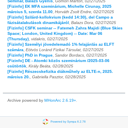
Seminar, Balazs Gyenis
,
Gömöri Márton, 02/27/2025
[Fizinfo] EK MFA szeminárium, Michelle Cirunay, 2025
március 5, szerda 11.00
,
Horváth Zsolt Endre, 02/27/2025
[Fizinfo] Szilárd-kollokvium (kedd 14:30), del Campo a
fázisátalakulások dinamikájáról
,
Balazs Dora, 02/27/2025
[Fizinfo] CSFK seminar -- Fatemeh Zahra Majidi (Blue Skies
Space; London, United Kingdom) -- Date: Mar 06
(Thursday)
,
vidakris, 02/27/2025
[Fizinfo] Személyi jövedelemadó 1% felajánlás az ELFT
számára
,
Eötvös Loránd Fizikai Társulat, 02/27/2025
[Fizinfo] PhD in Prague
,
Sandor Bordacs, 02/27/2025
[Fizinfo] DE - Atomki közös szeminárium /2025-03-06
csütörtök
,
Király Beáta, 02/28/2025
[Fizinfo] Részecskefizika diákműhely az ELTE-n, 2025.
március 20.
,
Gabriella Pasztor, 02/28/2025
Archive powered by
MHonArc 2.6.19+
.
Powered by Sympa 6.2.76