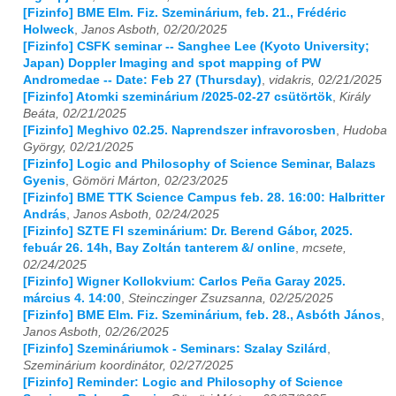
[Fizinfo] BME Elm. Fiz. Szeminárium, feb. 21., Frédéric
Holweck
,
Janos Asboth, 02/20/2025
[Fizinfo] CSFK seminar -- Sanghee Lee (Kyoto University;
Japan) Doppler Imaging and spot mapping of PW
Andromedae -- Date: Feb 27 (Thursday)
,
vidakris, 02/21/2025
[Fizinfo] Atomki szeminárium /2025-02-27 csütörtök
,
Király
Beáta, 02/21/2025
[Fizinfo] Meghivo 02.25. Naprendszer infravorosben
,
Hudoba
György, 02/21/2025
[Fizinfo] Logic and Philosophy of Science Seminar, Balazs
Gyenis
,
Gömöri Márton, 02/23/2025
[Fizinfo] BME TTK Science Campus feb. 28. 16:00: Halbritter
András
,
Janos Asboth, 02/24/2025
[Fizinfo] SZTE FI szeminárium: Dr. Berend Gábor, 2025.
febuár 26. 14h, Bay Zoltán tanterem &/ online
,
mcsete,
02/24/2025
[Fizinfo] Wigner Kollokvium: Carlos Peña Garay 2025.
március 4. 14:00
,
Steinczinger Zsuzsanna, 02/25/2025
[Fizinfo] BME Elm. Fiz. Szeminárium, feb. 28., Asbóth János
,
Janos Asboth, 02/26/2025
[Fizinfo] Szemináriumok - Seminars: Szalay Szilárd
,
Szeminárium koordinátor, 02/27/2025
[Fizinfo] Reminder: Logic and Philosophy of Science