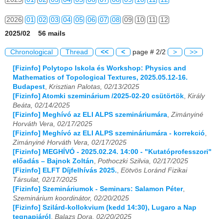
2026
01
02
03
04
05
06
07
08
09
10
11
12
2025/02 56 mails
Chronological
Thread
<<
<
page # 2/2
>
>>
[Fizinfo] Polytopo Iskola és Workshop: Physics and
Mathematics of Topological Textures, 2025.05.12-16.
Budapest
,
Krisztian Palotas, 02/13/2025
[Fizinfo] Atomki szeminárium /2025-02-20 csütörtök
,
Király
Beáta, 02/14/2025
[Fizinfo] Meghívó az ELI ALPS szemináriumára
,
Zimányiné
Horváth Vera, 02/17/2025
[Fizinfo] Meghívó az ELI ALPS szemináriumára - korrekció
,
Zimányiné Horváth Vera, 02/17/2025
[Fizinfo] MEGHÍVÓ - 2025.02.24. 14:00 - "Kutatóprofesszori"
előadás – Bajnok Zoltán
,
Pothoczki Szilvia, 02/17/2025
[Fizinfo] ELFT Díjfelhívás 2025.
,
Eötvös Loránd Fizikai
Társulat, 02/17/2025
[Fizinfo] Szemináriumok - Seminars: Salamon Péter
,
Szeminárium koordinátor, 02/20/2025
[Fizinfo] Szilárd-kollokvium (kedd 14:30), Lugaro a Nap
tegnapjáról
,
Balazs Dora, 02/20/2025