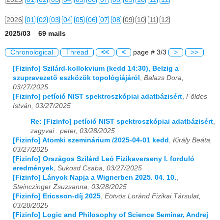
2026
01
02
03
04
05
06
07
08
09
10
11
12
2025/03 69 mails
Chronological
Thread
<<
<
page # 3/3
>
>>
[Fizinfo] Szilárd-kollokvium (kedd 14:30), Belzig a
szupravezető eszközök topológiájáról
,
Balazs Dora,
03/27/2025
[Fizinfo] petíció NIST spektroszkópiai adatbázisért
,
Földes
István, 03/27/2025
Re: [Fizinfo] petíció NIST spektroszkópiai adatbázisért
,
zagyvai . peter, 03/28/2025
[Fizinfo] Atomki szeminárium /2025-04-01 kedd
,
Király Beáta,
03/27/2025
[Fizinfo] Országos Szilárd Leó Fizikaverseny I. forduló
eredmények
,
Sukosd Csaba, 03/27/2025
[Fizinfo] Lányok Napja a Wignerben 2025. 04. 10.
,
Steinczinger Zsuzsanna, 03/28/2025
[Fizinfo] Ericsson-díj 2025
,
Eötvös Loránd Fizikai Társulat,
03/28/2025
[Fizinfo] Logic and Philosophy of Science Seminar, Andrej