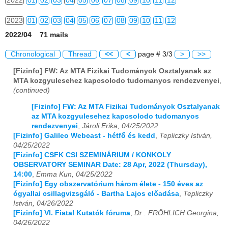
2022
01
02
03
04
05
06
07
08
09
10
11
12
2023
01
02
03
04
05
06
07
08
09
10
11
12
2022/04 71 mails
2024
01
02
03
04
05
06
07
08
09
10
11
12
Chronological
Thread
<<
<
page # 3/3
>
>>
2025
01
02
03
04
05
06
07
08
09
10
11
12
[Fizinfo] FW: Az MTA Fizikai Tudományok Osztalyanak az
MTA kozgyulesehez kapcsolodo tudomanyos rendezvenyei
,
2026
01
02
03
04
05
06
07
08
09
10
11
12
(continued)
[Fizinfo] FW: Az MTA Fizikai Tudományok Osztalyanak
az MTA kozgyulesehez kapcsolodo tudomanyos
rendezvenyei
,
Jároli Erika, 04/25/2022
[Fizinfo] Galileo Webcast - hétfő és kedd
,
Tepliczky István,
04/25/2022
[Fizinfo] CSFK CSI SZEMINÁRIUM / KONKOLY
OBSERVATORY SEMINAR Date: 28 Apr, 2022 (Thursday),
14:00
,
Emma Kun, 04/25/2022
[Fizinfo] Egy obszervatórium három élete - 150 éves az
ógyallai csillagvizsgáló - Bartha Lajos előadása
,
Tepliczky
István, 04/26/2022
[Fizinfo] VI. Fiatal Kutatók fóruma
,
Dr . FRÖHLICH Georgina,
04/26/2022