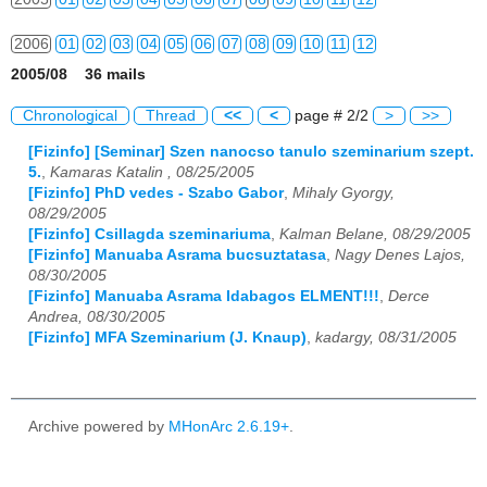
2006
01
02
03
04
05
06
07
08
09
10
11
12
2005/08 36 mails
2007
01
02
03
04
05
06
07
08
09
10
11
12
Chronological
Thread
<<
<
page # 2/2
>
>>
2008
01
02
03
04
05
06
07
08
09
10
11
12
[Fizinfo] [Seminar] Szen nanocso tanulo szeminarium szept.
5.
,
Kamaras Katalin , 08/25/2005
2009
01
02
03
04
05
06
07
08
09
10
11
12
[Fizinfo] PhD vedes - Szabo Gabor
,
Mihaly Gyorgy,
08/29/2005
2010
01
02
03
04
05
06
07
08
09
10
11
12
[Fizinfo] Csillagda szeminariuma
,
Kalman Belane, 08/29/2005
[Fizinfo] Manuaba Asrama bucsuztatasa
,
Nagy Denes Lajos,
2011
01
02
03
04
05
06
07
08
09
10
11
12
08/30/2005
[Fizinfo] Manuaba Asrama Idabagos ELMENT!!!
,
Derce
2012
01
02
03
04
05
06
07
08
09
10
11
12
Andrea, 08/30/2005
[Fizinfo] MFA Szeminarium (J. Knaup)
,
kadargy, 08/31/2005
2013
01
02
03
04
05
06
07
08
09
10
11
12
2014
01
02
03
04
05
06
07
08
09
10
11
12
Archive powered by
MHonArc 2.6.19+
.
2015
01
02
03
04
05
06
07
08
09
10
11
12
2016
01
02
03
04
05
06
07
08
09
10
11
12