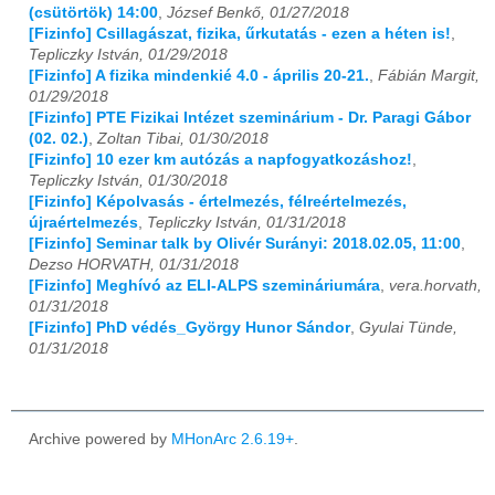
(csütörtök) 14:00
,
József Benkő, 01/27/2018
[Fizinfo] Csillagászat, fizika, űrkutatás - ezen a héten is!
,
Tepliczky István, 01/29/2018
[Fizinfo] A fizika mindenkié 4.0 - április 20-21.
,
Fábián Margit,
01/29/2018
[Fizinfo] PTE Fizikai Intézet szeminárium - Dr. Paragi Gábor
(02. 02.)
,
Zoltan Tibai, 01/30/2018
[Fizinfo] 10 ezer km autózás a napfogyatkozáshoz!
,
Tepliczky István, 01/30/2018
[Fizinfo] Képolvasás - értelmezés, félreértelmezés,
újraértelmezés
,
Tepliczky István, 01/31/2018
[Fizinfo] Seminar talk by Olivér Surányi: 2018.02.05, 11:00
,
Dezso HORVATH, 01/31/2018
[Fizinfo] Meghívó az ELI-ALPS szemináriumára
,
vera.horvath,
01/31/2018
[Fizinfo] PhD védés_György Hunor Sándor
,
Gyulai Tünde,
01/31/2018
Archive powered by
MHonArc 2.6.19+
.