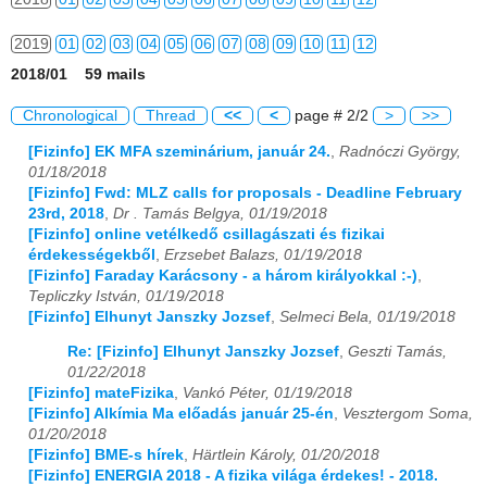
2019
01
02
03
04
05
06
07
08
09
10
11
12
2018/01 59 mails
2020
01
02
03
04
05
06
07
08
09
10
11
12
Chronological
Thread
<<
<
page # 2/2
>
>>
2021
01
02
03
04
05
06
07
08
09
10
11
12
[Fizinfo] EK MFA szeminárium, január 24.
,
Radnóczi György,
01/18/2018
2022
01
02
03
04
05
06
07
08
09
10
11
12
[Fizinfo] Fwd: MLZ calls for proposals - Deadline February
23rd, 2018
,
Dr . Tamás Belgya, 01/19/2018
2023
01
02
03
04
05
06
07
08
09
10
11
12
[Fizinfo] online vetélkedő csillagászati és fizikai
érdekességekből
,
Erzsebet Balazs, 01/19/2018
2024
01
02
03
04
05
06
07
08
09
10
11
12
[Fizinfo] Faraday Karácsony - a három királyokkal :-)
,
Tepliczky István, 01/19/2018
2025
01
02
03
04
05
06
07
08
09
10
11
12
[Fizinfo] Elhunyt Janszky Jozsef
,
Selmeci Bela, 01/19/2018
Re: [Fizinfo] Elhunyt Janszky Jozsef
,
Geszti Tamás,
2026
01
02
03
04
05
06
07
08
09
10
11
12
01/22/2018
[Fizinfo] mateFizika
,
Vankó Péter, 01/19/2018
[Fizinfo] Alkímia Ma előadás január 25-én
,
Vesztergom Soma,
01/20/2018
[Fizinfo] BME-s hírek
,
Härtlein Károly, 01/20/2018
[Fizinfo] ENERGIA 2018 - A fizika világa érdekes! - 2018.