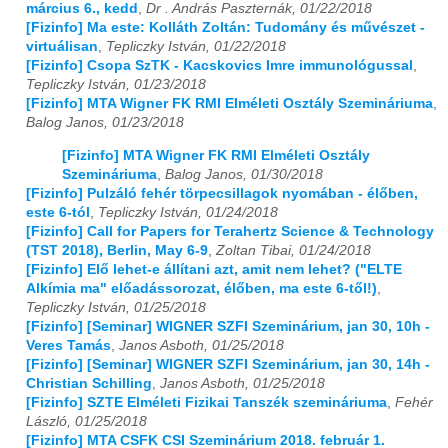
március 6., kedd
,
Dr . András Paszternák, 01/22/2018
[Fizinfo] Ma este: Kolláth Zoltán: Tudomány és művészet -
virtuálisan
,
Tepliczky István, 01/22/2018
[Fizinfo] Csopa SzTK - Kacskovics Imre immunológussal
,
Tepliczky István, 01/23/2018
[Fizinfo] MTA Wigner FK RMI Elméleti Osztály Szemináriuma
,
Balog Janos, 01/23/2018
[Fizinfo] MTA Wigner FK RMI Elméleti Osztály
Szemináriuma
,
Balog Janos, 01/30/2018
[Fizinfo] Pulzáló fehér törpecsillagok nyomában - élőben,
este 6-tól
,
Tepliczky István, 01/24/2018
[Fizinfo] Call for Papers for Terahertz Science & Technology
(TST 2018), Berlin, May 6-9
,
Zoltan Tibai, 01/24/2018
[Fizinfo] Elő lehet-e állítani azt, amit nem lehet? ("ELTE
Alkímia ma" előadássorozat, élőben, ma este 6-től!)
,
Tepliczky István, 01/25/2018
[Fizinfo] [Seminar] WIGNER SZFI Szeminárium, jan 30, 10h -
Veres Tamás
,
Janos Asboth, 01/25/2018
[Fizinfo] [Seminar] WIGNER SZFI Szeminárium, jan 30, 14h -
Christian Schilling
,
Janos Asboth, 01/25/2018
[Fizinfo] SZTE Elméleti Fizikai Tanszék szemináriuma
,
Fehér
László, 01/25/2018
[Fizinfo] MTA CSFK CSI Szeminárium 2018. február 1.