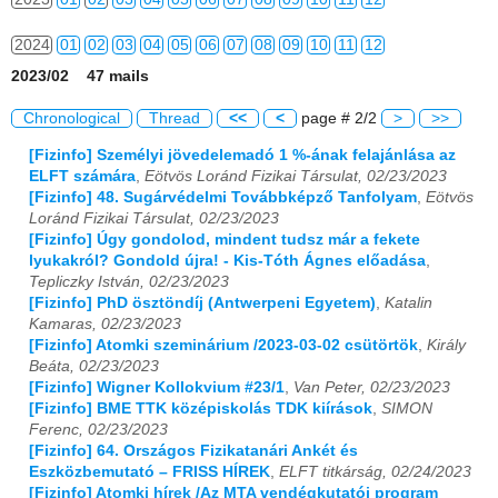
2024
01
02
03
04
05
06
07
08
09
10
11
12
2023/02 47 mails
2025
01
02
03
04
05
06
07
08
09
10
11
12
Chronological
Thread
<<
<
page # 2/2
>
>>
2026
01
02
03
04
05
06
07
08
09
10
11
12
[Fizinfo] Személyi jövedelemadó 1 %-ának felajánlása az
ELFT számára
,
Eötvös Loránd Fizikai Társulat, 02/23/2023
[Fizinfo] 48. Sugárvédelmi Továbbképző Tanfolyam
,
Eötvös
Loránd Fizikai Társulat, 02/23/2023
[Fizinfo] Úgy gondolod, mindent tudsz már a fekete
lyukakról? Gondold újra! - Kis-Tóth Ágnes előadása
,
Tepliczky István, 02/23/2023
[Fizinfo] PhD ösztöndíj (Antwerpeni Egyetem)
,
Katalin
Kamaras, 02/23/2023
[Fizinfo] Atomki szeminárium /2023-03-02 csütörtök
,
Király
Beáta, 02/23/2023
[Fizinfo] Wigner Kollokvium #23/1
,
Van Peter, 02/23/2023
[Fizinfo] BME TTK középiskolás TDK kiírások
,
SIMON
Ferenc, 02/23/2023
[Fizinfo] 64. Országos Fizikatanári Ankét és
Eszközbemutató – FRISS HÍREK
,
ELFT titkárság, 02/24/2023
[Fizinfo] Atomki hírek /Az MTA vendégkutatói program