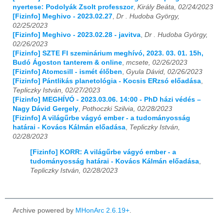
nyertese: Podolyák Zsolt professzor
,
Király Beáta, 02/24/2023
[Fizinfo] Meghivo - 2023.02.27
,
Dr . Hudoba György,
02/25/2023
[Fizinfo] Meghivo - 2023.02.28 - javitva
,
Dr . Hudoba György,
02/26/2023
[Fizinfo] SZTE FI szeminárium meghívó, 2023. 03. 01. 15h,
Budó Ágoston tanterem & online
,
mcsete, 02/26/2023
[Fizinfo] Atomcsill - ismét élőben
,
Gyula Dávid, 02/26/2023
[Fizinfo] Pántlikás planetológia - Kocsis ERzsó előadása
,
Tepliczky István, 02/27/2023
[Fizinfo] MEGHÍVÓ - 2023.03.06. 14:00 - PhD házi védés –
Nagy Dávid Gergely
,
Pothoczki Szilvia, 02/28/2023
[Fizinfo] A világűrbe vágyó ember - a tudományosság
határai - Kovács Kálmán előadása
,
Tepliczky István,
02/28/2023
[Fizinfo] KORR: A világűrbe vágyó ember - a
tudományosság határai - Kovács Kálmán előadása
,
Tepliczky István, 02/28/2023
Archive powered by
MHonArc 2.6.19+
.