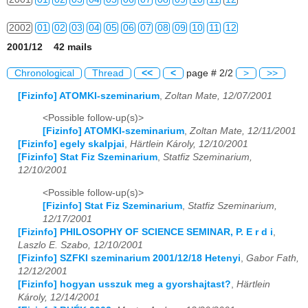
2002
01
02
03
04
05
06
07
08
09
10
11
12
2001/12 42 mails
2003
01
02
03
04
05
06
07
08
09
10
11
12
Chronological
Thread
<<
<
page # 2/2
>
>>
2004
01
02
03
04
05
06
07
08
09
10
11
12
[Fizinfo] ATOMKI-szeminarium
,
Zoltan Mate, 12/07/2001
2005
01
02
03
04
05
06
07
08
09
10
11
12
<Possible follow-up(s)>
[Fizinfo] ATOMKI-szeminarium
,
Zoltan Mate, 12/11/2001
2006
01
02
03
04
05
06
07
08
09
10
11
12
[Fizinfo] egely skalpjai
,
Härtlein Károly, 12/10/2001
[Fizinfo] Stat Fiz Szeminarium
,
Statfiz Szeminarium,
2007
01
02
03
04
05
06
07
08
09
10
11
12
12/10/2001
<Possible follow-up(s)>
2008
01
02
03
04
05
06
07
08
09
10
11
12
[Fizinfo] Stat Fiz Szeminarium
,
Statfiz Szeminarium,
12/17/2001
2009
01
02
03
04
05
06
07
08
09
10
11
12
[Fizinfo] PHILOSOPHY OF SCIENCE SEMINAR, P. E r d i
,
Laszlo E. Szabo, 12/10/2001
2010
01
02
03
04
05
06
07
08
09
10
11
12
[Fizinfo] SZFKI szeminarium 2001/12/18 Hetenyi
,
Gabor Fath,
12/12/2001
2011
01
02
03
04
05
06
07
08
09
10
11
12
[Fizinfo] hogyan usszuk meg a gyorshajtast?
,
Härtlein
Károly, 12/14/2001
2012
01
02
03
04
05
06
07
08
09
10
11
12