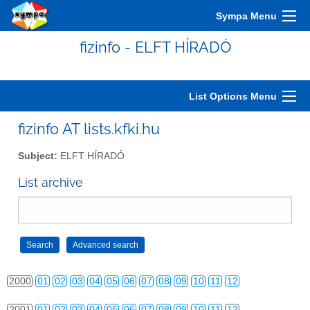
Sympa Menu
fizinfo - ELFT HÍRADÓ
List Options Menu
fizinfo AT lists.kfki.hu
Subject:
ELFT HÍRADÓ
List archive
2000
01
02
03
04
05
06
07
08
09
10
11
12
2001
01
02
03
04
05
06
07
08
09
10
11
12