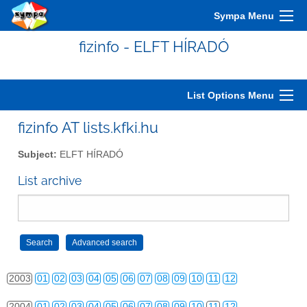
Sympa Menu
fizinfo - ELFT HÍRADÓ
List Options Menu
fizinfo AT lists.kfki.hu
Subject:
ELFT HÍRADÓ
List archive
2000
01
02
03
04
05
06
07
08
09
10
11
12
2001
01
02
03
04
05
06
07
08
09
10
11
12
2002
01
02
03
04
05
06
07
08
09
10
11
12
2003
01
02
03
04
05
06
07
08
09
10
11
12
2004
01
02
03
04
05
06
07
08
09
10
11
12