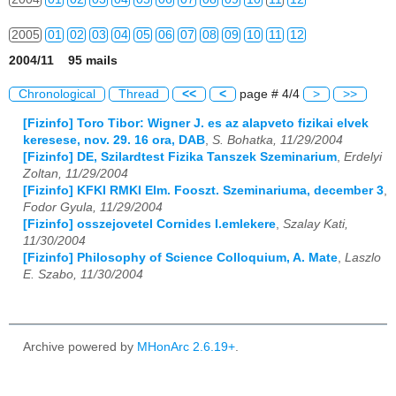
2005
01
02
03
04
05
06
07
08
09
10
11
12
2004/11 95 mails
2006
01
02
03
04
05
06
07
08
09
10
11
12
Chronological
Thread
<<
<
page # 4/4
>
>>
2007
01
02
03
04
05
06
07
08
09
10
11
12
[Fizinfo] Toro Tibor: Wigner J. es az alapveto fizikai elvek
keresese, nov. 29. 16 ora, DAB
,
S. Bohatka, 11/29/2004
2008
01
02
03
04
05
06
07
08
09
10
11
12
[Fizinfo] DE, Szilardtest Fizika Tanszek Szeminarium
,
Erdelyi
Zoltan, 11/29/2004
2009
01
02
03
04
05
06
07
08
09
10
11
12
[Fizinfo] KFKI RMKI Elm. Fooszt. Szeminariuma, december 3
,
Fodor Gyula, 11/29/2004
2010
01
02
03
04
05
06
07
08
09
10
11
12
[Fizinfo] osszejovetel Cornides I.emlekere
,
Szalay Kati,
11/30/2004
2011
01
02
03
04
05
06
07
08
09
10
11
12
[Fizinfo] Philosophy of Science Colloquium, A. Mate
,
Laszlo
E. Szabo, 11/30/2004
2012
01
02
03
04
05
06
07
08
09
10
11
12
2013
01
02
03
04
05
06
07
08
09
10
11
12
Archive powered by
MHonArc 2.6.19+
.
2014
01
02
03
04
05
06
07
08
09
10
11
12
2015
01
02
03
04
05
06
07
08
09
10
11
12