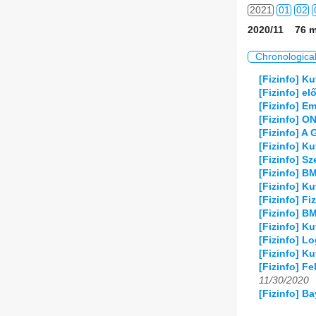
2021
01
02
2020/11 76 m
2022
01
02
Chronologica
2023
01
02
[Fizinfo] Ku
[Fizinfo] e
2024
01
02
[Fizinfo] E
[Fizinfo] 
2025
01
02
[Fizinfo] A 
[Fizinfo] K
2026
01
02
[Fizinfo] S
[Fizinfo] B
[Fizinfo] K
[Fizinfo] F
[Fizinfo] B
[Fizinfo] K
[Fizinfo] L
[Fizinfo] K
[Fizinfo] F
11/30/2020
[Fizinfo] B