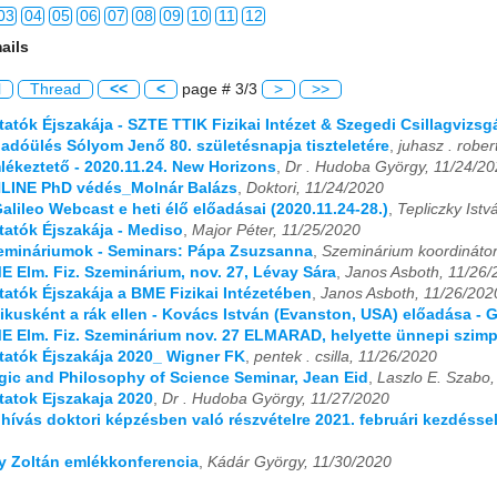
03
04
05
06
07
08
09
10
11
12
ails
03
04
05
06
07
08
09
10
11
12
l
Thread
<<
<
page # 3/3
>
>>
03
04
05
06
07
08
09
10
11
12
tatók Éjszakája - SZTE TTIK Fizikai Intézet & Szegedi Csillagvizsg
lőadóülés Sólyom Jenő 80. születésnapja tiszteletére
,
juhasz . rober
03
04
05
06
07
08
09
10
11
12
mlékeztető - 2020.11.24. New Horizons
,
Dr . Hudoba György, 11/24/2
ONLINE PhD védés_Molnár Balázs
,
Doktori, 11/24/2020
03
04
05
06
07
08
09
10
11
12
Galileo Webcast e heti élő előadásai (2020.11.24-28.)
,
Tepliczky Istv
utatók Éjszakája - Mediso
,
Major Péter, 11/25/2020
03
04
05
06
07
08
09
10
11
12
zemináriumok - Seminars: Pápa Zsuzsanna
,
Szeminárium koordinátor
ME Elm. Fiz. Szeminárium, nov. 27, Lévay Sára
,
Janos Asboth, 11/26/
utatók Éjszakája a BME Fizikai Intézetében
,
Janos Asboth, 11/26/202
izikusként a rák ellen - Kovács István (Evanston, USA) előadása - 
ME Elm. Fiz. Szeminárium nov. 27 ELMARAD, helyette ünnepi szim
utatók Éjszakája 2020_ Wigner FK
,
pentek . csilla, 11/26/2020
ogic and Philosophy of Science Seminar, Jean Eid
,
Laszlo E. Szabo,
utatok Ejszakaja 2020
,
Dr . Hudoba György, 11/27/2020
elhívás doktori képzésben való részvételre 2021. februári kezdéss
ay Zoltán emlékkonferencia
,
Kádár György, 11/30/2020