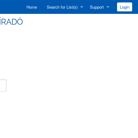
Home
Search for List(s)
Support
Login
HÍRADÓ