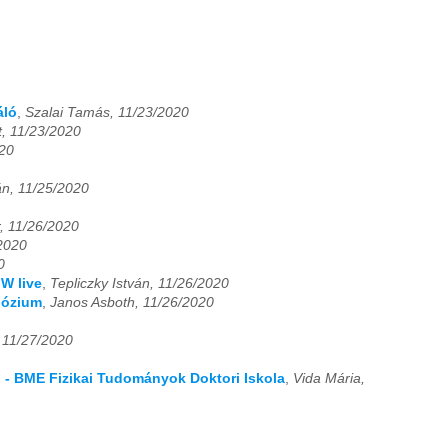
áló
,
Szalai Tamás, 11/23/2020
t, 11/23/2020
020
án, 11/25/2020
, 11/26/2020
2020
0
GW live
,
Tepliczky István, 11/26/2020
pózium
,
Janos Asboth, 11/26/2020
 11/27/2020
el - BME Fizikai Tudományok Doktori Iskola
,
Vida Mária,