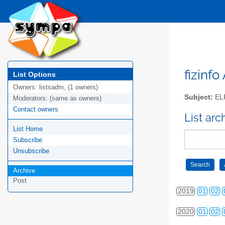
2010
01
02
2011
01
02
2012
01
02
2013
01
02
fizinfo
List Options
Owners:
listsadm, (1 owners)
2014
01
02
Subject:
EL
Moderators:
(same as owners)
Contact owners
2015
01
02
List arc
List Home
2016
01
02
Subscribe
2017
01
02
Unsubscribe
Archive
2018
01
02
Post
2019
01
02
2020
01
02