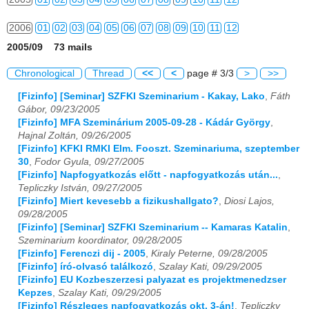
2006
01
02
03
04
05
06
07
08
09
10
11
12
2005/09 73 mails
2007
01
02
03
04
05
06
07
08
09
10
11
12
Chronological
Thread
<<
<
page # 3/3
>
>>
2008
01
02
03
04
05
06
07
08
09
10
11
12
[Fizinfo] [Seminar] SZFKI Szeminarium - Kakay, Lako
,
Fáth
Gábor, 09/23/2005
2009
01
02
03
04
05
06
07
08
09
10
11
12
[Fizinfo] MFA Szeminárium 2005-09-28 - Kádár György
,
Hajnal Zoltán, 09/26/2005
2010
01
02
03
04
05
06
07
08
09
10
11
12
[Fizinfo] KFKI RMKI Elm. Fooszt. Szeminariuma, szeptember
30
,
Fodor Gyula, 09/27/2005
2011
01
02
03
04
05
06
07
08
09
10
11
12
[Fizinfo] Napfogyatkozás előtt - napfogyatkozás után...
,
Tepliczky István, 09/27/2005
2012
01
02
03
04
05
06
07
08
09
10
11
12
[Fizinfo] Miert kevesebb a fizikushallgato?
,
Diosi Lajos,
09/28/2005
2013
01
02
03
04
05
06
07
08
09
10
11
12
[Fizinfo] [Seminar] SZFKI Szeminarium -- Kamaras Katalin
,
Szeminarium koordinator, 09/28/2005
2014
01
02
03
04
05
06
07
08
09
10
11
12
[Fizinfo] Ferenczi dij - 2005
,
Kiraly Peterne, 09/28/2005
[Fizinfo] író-olvasó találkozó
,
Szalay Kati, 09/29/2005
[Fizinfo] EU Kozbeszerzesi palyazat es projektmenedzser
2015
01
02
03
04
05
06
07
08
09
10
11
12
Kepzes
,
Szalay Kati, 09/29/2005
[Fizinfo] Részleges napfogyatkozás okt. 3-án!
,
Tepliczky
2016
01
02
03
04
05
06
07
08
09
10
11
12