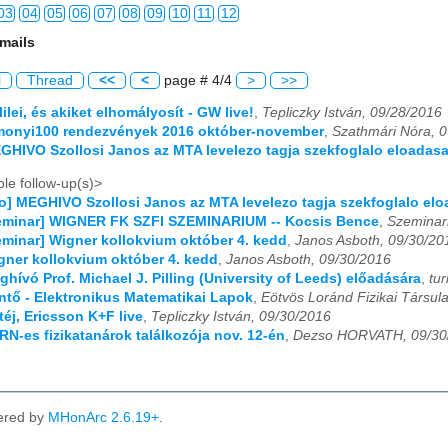
03
04
05
06
07
08
09
10
11
12
mails
03
04
05
06
07
08
09
10
11
12
l
Thread
<<
<
page # 4/4
>
>>
03
04
05
06
07
08
09
10
11
12
lilei, és akiket elhomályosít - GW live!
,
Tepliczky István, 09/28/2016
imonyi100 rendezvények 2016 október-november
,
Szathmári Nóra, 
03
04
05
06
07
08
09
10
11
12
EGHIVO Szollosi Janos az MTA levelezo tagja szekfoglalo eloadasa
03
04
05
06
07
08
09
10
11
12
le follow-up(s)>
fo] MEGHIVO Szollosi Janos az MTA levelezo tagja szekfoglalo el
03
04
05
06
07
08
09
10
11
12
[Seminar] WIGNER FK SZFI SZEMINARIUM -- Kocsis Bence
,
Szeminar
Seminar] Wigner kollokvium október 4. kedd
,
Janos Asboth, 09/30/20
03
04
05
06
07
08
09
10
11
12
igner kollokvium október 4. kedd
,
Janos Asboth, 09/30/2016
ghívó Prof. Michael J. Pilling (University of Leeds) előadására
,
tur
rintő - Elektronikus Matematikai Lapok
,
Eötvös Loránd Fizikai Társul
03
04
05
06
07
08
09
10
11
12
téj, Ericsson K+F live
,
Tepliczky István, 09/30/2016
ERN-es fizikatanárok találkozója nov. 12-én
,
Dezso HORVATH, 09/30
03
04
05
06
07
08
09
10
11
12
03
04
05
06
07
08
09
10
11
12
ered by
MHonArc 2.6.19+
.