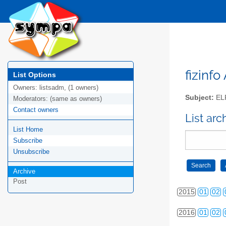
2006
01
02
2007
01
02
2008
01
02
2009
01
02
fizinfo
List Options
Owners:
listsadm, (1 owners)
2010
01
02
Subject:
EL
Moderators:
(same as owners)
Contact owners
2011
01
02
List arc
List Home
2012
01
02
Subscribe
2013
01
02
Unsubscribe
Archive
2014
01
02
Post
2015
01
02
2016
01
02