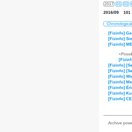
2017
01
02
2016/09 101 
2018
01
02
Chronologica
2019
01
02
[Fizinfo] Ga
[Fizinfo] S
2020
01
02
[Fizinfo] M
2021
01
02
<Possib
[Fizin
2022
01
02
[Fizinfo] 
[Fizinfo] [
2023
01
02
[Fizinfo] W
[Fizinfo] Me
[Fizinfo] É
2024
01
02
[Fizinfo] Ku
[Fizinfo] C
2025
01
02
2026
01
02
Archive pow