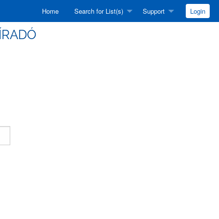
Home
Search for List(s)
Support
Login
HÍRADÓ