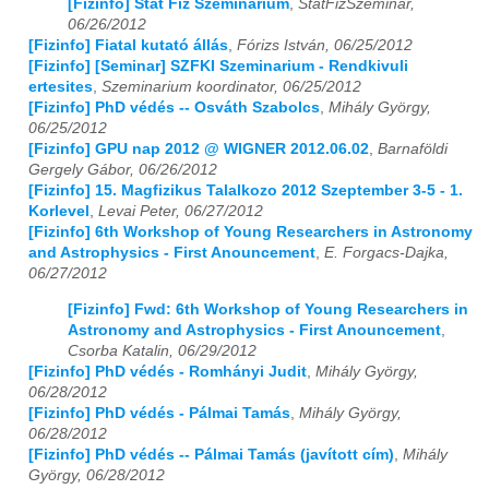
[Fizinfo] Stat Fiz Szeminarium
,
StatFizSzeminar,
06/26/2012
2024
01
02
03
04
05
06
07
08
09
10
11
12
[Fizinfo] Fiatal kutató állás
,
Fórizs István, 06/25/2012
[Fizinfo] [Seminar] SZFKI Szeminarium - Rendkivuli
2025
01
02
03
04
05
06
07
08
09
10
11
12
ertesites
,
Szeminarium koordinator, 06/25/2012
[Fizinfo] PhD védés -- Osváth Szabolcs
,
Mihály György,
06/25/2012
2026
01
02
03
04
05
06
07
08
09
10
11
12
[Fizinfo] GPU nap 2012 @ WIGNER 2012.06.02
,
Barnaföldi
Gergely Gábor, 06/26/2012
[Fizinfo] 15. Magfizikus Talalkozo 2012 Szeptember 3-5 - 1.
Korlevel
,
Levai Peter, 06/27/2012
[Fizinfo] 6th Workshop of Young Researchers in Astronomy
and Astrophysics - First Anouncement
,
E. Forgacs-Dajka,
06/27/2012
[Fizinfo] Fwd: 6th Workshop of Young Researchers in
Astronomy and Astrophysics - First Anouncement
,
Csorba Katalin, 06/29/2012
[Fizinfo] PhD védés - Romhányi Judit
,
Mihály György,
06/28/2012
[Fizinfo] PhD védés - Pálmai Tamás
,
Mihály György,
06/28/2012
[Fizinfo] PhD védés -- Pálmai Tamás (javított cím)
,
Mihály
György, 06/28/2012