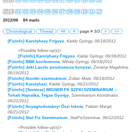
2013
01
02
03
04
05
06
07
08
09
10
11
12
2012/06 84 mails
2014
01
02
03
04
05
06
07
08
09
10
11
12
Chronological
Thread
<<
<
page # 3/3
>
>>
2015
01
02
03
04
05
06
07
08
09
10
11
12
[Fizinfo] Karolyhazy Frigyes
,
Kádár György, 06/18/2012
2016
01
02
03
04
05
06
07
08
09
10
11
12
<Possible follow-up(s)>
[Fizinfo] Karolyhazy Frigyes
,
Kádár György, 06/18/2012
2017
01
02
03
04
05
06
07
08
09
10
11
12
[Fizinfo] BME konferencia
,
Mihály György, 06/18/2012
[Fizinfo] Jeki Laszlo posztumusz konyvei
,
Zimányi Magdolna,
2018
01
02
03
04
05
06
07
08
09
10
11
12
06/19/2012
[Fizinfo] Atomki-szeminárium
,
Zoltan Mate, 06/19/2012
2019
01
02
03
04
05
06
07
08
09
10
11
12
[Fizinfo] Karolyhazi
,
Kádár György, 06/21/2012
[Fizinfo] [Seminar] WIGNER FK SZFKI SZEMINARIUM --
2020
01
02
03
04
05
06
07
08
09
10
11
12
Tohati Hajnalka, Tegze Gyorgy
,
Szeminarium koordinator,
06/21/2012
[Fizinfo] Anyagtudományi Őszi Iskola
,
Fabian Margit,
2021
01
02
03
04
05
06
07
08
09
10
11
12
06/21/2012
[Fizinfo] Stat Fiz Szeminarium
,
StatFizSzeminar, 06/22/2012
2022
01
02
03
04
05
06
07
08
09
10
11
12
<Possible follow-up(s)>
2023
01
02
03
04
05
06
07
08
09
10
11
12