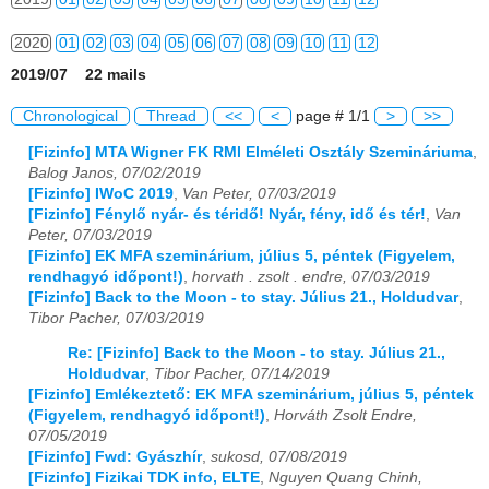
2020
01
02
03
04
05
06
07
08
09
10
11
12
2019/07 22 mails
2021
01
02
03
04
05
06
07
08
09
10
11
12
Chronological
Thread
<<
<
page # 1/1
>
>>
2022
01
02
03
04
05
06
07
08
09
10
11
12
[Fizinfo] MTA Wigner FK RMI Elméleti Osztály Szemináriuma
,
Balog Janos, 07/02/2019
2023
01
02
03
04
05
06
07
08
09
10
11
12
[Fizinfo] IWoC 2019
,
Van Peter, 07/03/2019
[Fizinfo] Fénylő nyár- és téridő! Nyár, fény, idő és tér!
,
Van
2024
01
02
03
04
05
06
07
08
09
10
11
12
Peter, 07/03/2019
[Fizinfo] EK MFA szeminárium, július 5, péntek (Figyelem,
2025
01
02
03
04
05
06
07
08
09
10
11
12
rendhagyó időpont!)
,
horvath . zsolt . endre, 07/03/2019
[Fizinfo] Back to the Moon - to stay. Július 21., Holdudvar
,
2026
01
02
03
04
05
06
07
08
09
10
11
12
Tibor Pacher, 07/03/2019
Re: [Fizinfo] Back to the Moon - to stay. Július 21.,
Holdudvar
,
Tibor Pacher, 07/14/2019
[Fizinfo] Emlékeztető: EK MFA szeminárium, július 5, péntek
(Figyelem, rendhagyó időpont!)
,
Horváth Zsolt Endre,
07/05/2019
[Fizinfo] Fwd: Gyászhír
,
sukosd, 07/08/2019
[Fizinfo] Fizikai TDK info, ELTE
,
Nguyen Quang Chinh,