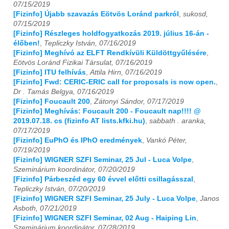
07/15/2019
[Fizinfo] Újabb szavazás Eötvös Loránd parkról
,
sukosd,
07/15/2019
[Fizinfo] Részleges holdfogyatkozás 2019. július 16-án -
élőben!
,
Tepliczky István, 07/16/2019
[Fizinfo] Meghívó az ELFT Rendkívüli Küldöttgyűlésére
,
Eötvös Loránd Fizikai Társulat, 07/16/2019
[Fizinfo] ITU felhívás
,
Attila Hirn, 07/16/2019
[Fizinfo] Fwd: CERIC-ERIC call for proposals is now open.
,
Dr . Tamás Belgya, 07/16/2019
[Fizinfo] Foucault 200
,
Zátonyi Sándor, 07/17/2019
[Fizinfo] Meghívás: Foucault 200 - Foucault nap!!!! @
2019.07.18. cs (fizinfo AT lists.kfki.hu)
,
sabbath . aranka,
07/17/2019
[Fizinfo] EuPhO és IPhO eredmények
,
Vankó Péter,
07/19/2019
[Fizinfo] WIGNER SZFI Seminar, 25 Jul - Luca Volpe
,
Szeminárium koordinátor, 07/20/2019
[Fizinfo] Párbeszéd egy 60 évvel előtti csillagásszal
,
Tepliczky István, 07/20/2019
[Fizinfo] WIGNER SZFI Seminar, 25 July - Luca Volpe
,
Janos
Asboth, 07/21/2019
[Fizinfo] WIGNER SZFI Seminar, 02 Aug - Haiping Lin
,
Szeminárium koordinátor, 07/28/2019