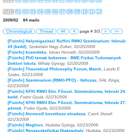
2010
01
02
03
04
05
06
07
08
09
10
11
12
2009/02 84 mails
2011
01
02
03
04
05
06
07
08
09
10
11
12
Chronological
Thread
<<
<
page # 3/3
>
>>
2012
01
02
03
04
05
06
07
08
09
10
11
12
[Fizinfo] Helyreigazitas! Ruffini RMKI Szeminarium: február
24 (kedd)
,
Szokefalvi Nagy Zoltan, 02/20/2009
2013
01
02
03
04
05
06
07
08
09
10
11
12
[Fizinfo] kozerdeku
,
Istvan Horvath, 02/20/2009
[Fizinfo] PhD temak bekerese - BME Fizikai Tudomanyok
2014
01
02
03
04
05
06
07
08
09
10
11
12
Doktori Iskola
,
Mihaly Gyorgy, 02/20/2009
[Fizinfo] Theoretical Philosophy Forum, March
,
Laszlo E.
2015
01
02
03
04
05
06
07
08
09
10
11
12
Szabo, 02/21/2009
[Fizinfo] Szeminarium (RMKI-PFO) - Valtozas
,
GAL Kinga,
2016
01
02
03
04
05
06
07
08
09
10
11
12
02/23/2009
[Fizinfo] KFKI RMKI Elm. Főoszt. Szemináriuma, február 24.
2017
01
02
03
04
05
06
07
08
09
10
11
12
kedd
,
Fodor Gyula, 02/23/2009
[Fizinfo] KFKI RMKI Elm. Főoszt. Szemináriuma, február 27.
2018
01
02
03
04
05
06
07
08
09
10
11
12
péntek
,
Fodor Gyula, 02/23/2009
[Fizinfo] Atomcsill kovetkezo eloadasa
,
Cserti József,
2019
01
02
03
04
05
06
07
08
09
10
11
12
02/23/2009
[Fizinfo] Meghivo
,
Hudoba György, 02/23/2009
[Fizinfo] Reszecskefizikai Diakmuhely
,
Hudoba, 02/23/2009
2020
01
02
03
04
05
06
07
08
09
10
11
12