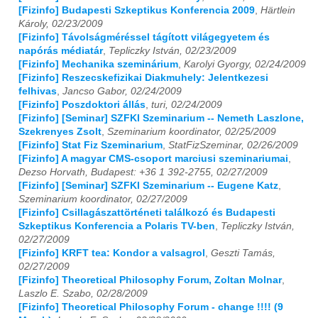
[Fizinfo] Budapesti Szkeptikus Konferencia 2009
,
Härtlein
Károly, 02/23/2009
2021
01
02
03
04
05
06
07
08
09
10
11
12
[Fizinfo] Távolságméréssel tágított világegyetem és
napórás médiatár
,
Tepliczky István, 02/23/2009
2022
01
02
03
04
05
06
07
08
09
10
11
12
[Fizinfo] Mechanika szeminárium
,
Karolyi Gyorgy, 02/24/2009
[Fizinfo] Reszecskefizikai Diakmuhely: Jelentkezesi
2023
01
02
03
04
05
06
07
08
09
10
11
12
felhivas
,
Jancso Gabor, 02/24/2009
[Fizinfo] Poszdoktori állás
,
turi, 02/24/2009
2024
01
02
03
04
05
06
07
08
09
10
11
12
[Fizinfo] [Seminar] SZFKI Szeminarium -- Nemeth Laszlone,
Szekrenyes Zsolt
,
Szeminarium koordinator, 02/25/2009
2025
01
02
03
04
05
06
07
08
09
10
11
12
[Fizinfo] Stat Fiz Szeminarium
,
StatFizSzeminar, 02/26/2009
[Fizinfo] A magyar CMS-csoport marciusi szeminariumai
,
2026
01
02
03
04
05
06
07
08
09
10
11
12
Dezso Horvath, Budapest: +36 1 392-2755, 02/27/2009
[Fizinfo] [Seminar] SZFKI Szeminarium -- Eugene Katz
,
Szeminarium koordinator, 02/27/2009
[Fizinfo] Csillagászattörténeti találkozó és Budapesti
Szkeptikus Konferencia a Polaris TV-ben
,
Tepliczky István,
02/27/2009
[Fizinfo] KRFT tea: Kondor a valsagrol
,
Geszti Tamás,
02/27/2009
[Fizinfo] Theoretical Philosophy Forum, Zoltan Molnar
,
Laszlo E. Szabo, 02/28/2009
[Fizinfo] Theoretical Philosophy Forum - change !!!! (9