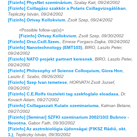
[Fizinfo] PhysNet szeminárium
,
Szalay Kati, 09/24/2002
[Fizinfo] Csillagász szakkör a Polaris Csillagvizsgálóban
,
2014
01
02
03
04
05
06
07
08
09
10
11
12
Tepliczky István, 09/24/2002
[Fizinfo] Ortvay Kollokvium
,
Zsolt Szep, 09/24/2002
2015
01
02
03
04
05
06
07
08
09
10
11
12
<Possible follow-up(s)>
[Fizinfo] Ortvay Kollokvium
,
Zsolt Szep, 09/30/2002
2016
01
02
03
04
05
06
07
08
09
10
11
12
[Fizinfo] Orsz.Csill.Szem.
,
Emese Forgacs-Dajka, 09/24/2002
[Fizinfo] Nanotechnology (EMT103)
,
BIRO, Laszlo Peter,
2017
01
02
03
04
05
06
07
08
09
10
11
12
09/24/2002
[Fizinfo] NATO projekt partnert keresnek
,
BIRO, Laszlo Peter,
2018
01
02
03
04
05
06
07
08
09
10
11
12
09/24/2002
[Fizinfo] Philosophy of Science Colloquium, Giora Hon
,
2019
01
02
03
04
05
06
07
08
09
10
11
12
Laszlo E. Szabo, 09/26/2002
[Fizinfo] Szep Ivan temetese
,
HORVATH Zsolt Jozsef,
2020
01
02
03
04
05
06
07
08
09
10
11
12
09/26/2002
[Fizinfo] C.E.Rolfs tiszteleti tag szekfoglalo eloadasa
,
Dr.
2021
01
02
03
04
05
06
07
08
09
10
11
12
Kovach Adam, 09/27/2002
[Fizinfo] Csillagaszati Kutato szeminariuma
,
Kalman Belane,
2022
01
02
03
04
05
06
07
08
09
10
11
12
09/27/2002
[Fizinfo] [Seminar] SZFKI szeminarium 2002/10/2 Bubnov -
Novotna
,
Gabor Fath, 09/30/2002
2023
01
02
03
04
05
06
07
08
09
10
11
12
[Fizinfo] Az asztrobiológia újdonságai (FIKSZ Rádió, okt.
1.)
,
Tepliczky István, 09/30/2002
2024
01
02
03
04
05
06
07
08
09
10
11
12