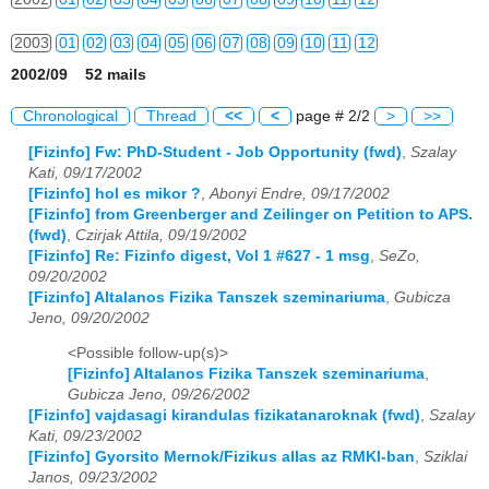
2003
01
02
03
04
05
06
07
08
09
10
11
12
2002/09 52 mails
2004
01
02
03
04
05
06
07
08
09
10
11
12
Chronological
Thread
<<
<
page # 2/2
>
>>
2005
01
02
03
04
05
06
07
08
09
10
11
12
[Fizinfo] Fw: PhD-Student - Job Opportunity (fwd)
,
Szalay
Kati, 09/17/2002
2006
01
02
03
04
05
06
07
08
09
10
11
12
[Fizinfo] hol es mikor ?
,
Abonyi Endre, 09/17/2002
[Fizinfo] from Greenberger and Zeilinger on Petition to APS.
2007
01
02
03
04
05
06
07
08
09
10
11
12
(fwd)
,
Czirjak Attila, 09/19/2002
[Fizinfo] Re: Fizinfo digest, Vol 1 #627 - 1 msg
,
SeZo,
2008
01
02
03
04
05
06
07
08
09
10
11
12
09/20/2002
[Fizinfo] Altalanos Fizika Tanszek szeminariuma
,
Gubicza
2009
01
02
03
04
05
06
07
08
09
10
11
12
Jeno, 09/20/2002
2010
01
02
03
04
05
06
07
08
09
10
11
12
<Possible follow-up(s)>
[Fizinfo] Altalanos Fizika Tanszek szeminariuma
,
Gubicza Jeno, 09/26/2002
2011
01
02
03
04
05
06
07
08
09
10
11
12
[Fizinfo] vajdasagi kirandulas fizikatanaroknak (fwd)
,
Szalay
Kati, 09/23/2002
2012
01
02
03
04
05
06
07
08
09
10
11
12
[Fizinfo] Gyorsito Mernok/Fizikus allas az RMKI-ban
,
Sziklai
Janos, 09/23/2002
2013
01
02
03
04
05
06
07
08
09
10
11
12