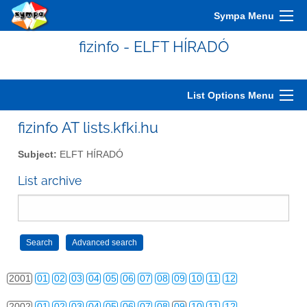
Sympa Menu
fizinfo - ELFT HÍRADÓ
List Options Menu
fizinfo AT lists.kfki.hu
Subject:
ELFT HÍRADÓ
List archive
2000
01
02
03
04
05
06
07
08
09
10
11
12
2001
01
02
03
04
05
06
07
08
09
10
11
12
2002
01
02
03
04
05
06
07
08
09
10
11
12