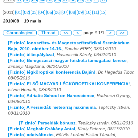
2011
01
02
03
04
05
06
07
08
09
10
11
12
2010/08 19 mails
2012
01
02
03
04
05
06
07
08
09
10
11
12
Chronological
Thread
<<
<
page # 1/1
>
>>
2013
01
02
03
04
05
06
07
08
09
10
11
12
[Fizinfo] Ionoszféra- és Magnetoszférafizikai Szeminárium,
Baja, 2010. október 14-16.
,
Sandor FREY, 08/01/2010
2014
01
02
03
04
05
06
07
08
09
10
11
12
[Fizinfo] álláspályázat
,
Havancsák Károly, 08/02/2010
[Fizinfo] Beregszaszi magyar foiskola tamogatasi kerese
,
2015
01
02
03
04
05
06
07
08
09
10
11
12
Zimanyi Magdolna, 08/04/2010
[Fizinfo] légköroptikai konferencia Baján!
,
Dr. Hegedüs Tibor,
2016
01
02
03
04
05
06
07
08
09
10
11
12
08/05/2010
[Fizinfo] ELSŐ MAGYAR LÉGKÖROPTIKAI KONFERENCIA!
,
2017
01
02
03
04
05
06
07
08
09
10
11
12
Istvan Horvath, 08/06/2010
[Fizinfo] Adriatic School on Nanoscience
,
Radnoczi Gyorgy,
2018
01
02
03
04
05
06
07
08
09
10
11
12
08/06/2010
[Fizinfo] A Perseidák meteorraj maximuma
,
Tepliczky István,
2019
01
02
03
04
05
06
07
08
09
10
11
12
08/11/2010
[Fizinfo] Perseidák bónusz
,
Tepliczky István, 08/11/2010
2020
01
02
03
04
05
06
07
08
09
10
11
12
[Fizinfo] Meghalt Csákány Antal
,
Kiraly Peterne, 08/13/2010
[Fizinfo] adatváltozás
,
Eötvös Loránd Fizikai Társulat,
2021
01
02
03
04
05
06
07
08
09
10
11
12