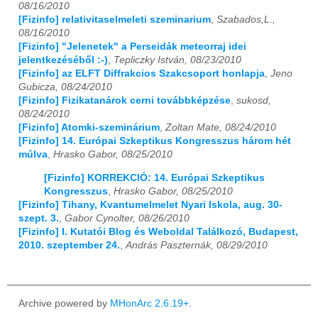
08/16/2010
[Fizinfo] relativitaselmeleti szeminarium
,
Szabados,L.,
2022
01
02
03
04
05
06
07
08
09
10
11
12
08/16/2010
[Fizinfo] "Jelenetek" a Perseidák meteorraj idei
2023
01
02
03
04
05
06
07
08
09
10
11
12
jelentkezéséből :-)
,
Tepliczky István, 08/23/2010
[Fizinfo] az ELFT Diffrakcios Szakcsoport honlapja
,
Jeno
2024
01
02
03
04
05
06
07
08
09
10
11
12
Gubicza, 08/24/2010
[Fizinfo] Fizikatanárok cerni továbbképzése
,
sukosd,
2025
01
02
03
04
05
06
07
08
09
10
11
12
08/24/2010
[Fizinfo] Atomki-szeminárium
,
Zoltan Mate, 08/24/2010
[Fizinfo] 14. Európai Szkeptikus Kongresszus három hét
2026
01
02
03
04
05
06
07
08
09
10
11
12
múlva
,
Hrasko Gabor, 08/25/2010
[Fizinfo] KORREKCIÓ: 14. Európai Szkeptikus
Kongresszus
,
Hrasko Gabor, 08/25/2010
[Fizinfo] Tihany, Kvantumelmelet Nyari Iskola, aug. 30-
szept. 3.
,
Gabor Cynolter, 08/26/2010
[Fizinfo] I. Kutatói Blog és Weboldal Találkozó, Budapest,
2010. szeptember 24.
,
András Paszternák, 08/29/2010
Archive powered by
MHonArc 2.6.19+
.