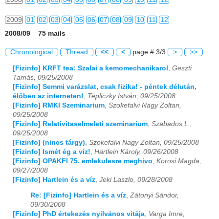
2009
01
02
03
04
05
06
07
08
09
10
11
12
2008/09 75 mails
2010
01
02
03
04
05
06
07
08
09
10
11
12
Chronological
Thread
<<
<
page # 3/3
>
>>
2011
01
02
03
04
05
06
07
08
09
10
11
12
[Fizinfo] KRFT tea: Szalai a kemomechanikarol
,
Geszti
Tamás, 09/25/2008
2012
01
02
03
04
05
06
07
08
09
10
11
12
[Fizinfo] Semmi varázslat, csak fizika! - péntek délután,
élőben az interneten!
,
Tepliczky István, 09/25/2008
2013
01
02
03
04
05
06
07
08
09
10
11
12
[Fizinfo] RMKI Szeminarium
,
Szokefalvi Nagy Zoltan,
09/25/2008
2014
01
02
03
04
05
06
07
08
09
10
11
12
[Fizinfo] Relativitaselmeleti szeminarium
,
Szabados,L.,
09/25/2008
2015
01
02
03
04
05
06
07
08
09
10
11
12
[Fizinfo] (nincs tárgy)
,
Szokefalvi Nagy Zoltan, 09/25/2008
[Fizinfo] Ismét ég a víz!
,
Härtlein Károly, 09/26/2008
2016
01
02
03
04
05
06
07
08
09
10
11
12
[Fizinfo] OPAKFI 75. emlekulesre meghivo
,
Korosi Magda,
09/27/2008
2017
01
02
03
04
05
06
07
08
09
10
11
12
[Fizinfo] Hartlein és a víz
,
Jeki Laszlo, 09/28/2008
Re: [Fizinfo] Hartlein és a víz
,
Zátonyi Sándor,
2018
01
02
03
04
05
06
07
08
09
10
11
12
09/30/2008
[Fizinfo] PhD értekezés nyilvános vitája
,
Varga Imre,
2019
01
02
03
04
05
06
07
08
09
10
11
12