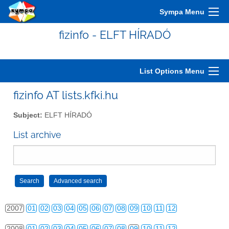
Sympa Menu
fizinfo - ELFT HÍRADÓ
2000
01
02
03
04
05
06
07
08
09
10
11
12
List Options Menu
2001
01
02
03
04
05
06
07
08
09
10
11
12
fizinfo AT lists.kfki.hu
2002
01
02
03
04
05
06
07
08
09
10
11
12
Subject:
ELFT HÍRADÓ
2003
01
02
03
04
05
06
07
08
09
10
11
12
List archive
2004
01
02
03
04
05
06
07
08
09
10
11
12
2005
01
02
03
04
05
06
07
08
09
10
11
12
2006
01
02
03
04
05
06
07
08
09
10
11
12
2007
01
02
03
04
05
06
07
08
09
10
11
12
2008
01
02
03
04
05
06
07
08
09
10
11
12