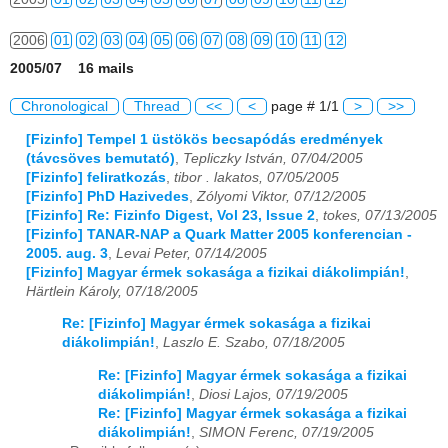
2006
01
02
03
04
05
06
07
08
09
10
11
12
2005/07 16 mails
2007
01
02
03
04
05
06
07
08
09
10
11
12
Chronological
Thread
<<
<
page # 1/1
>
>>
2008
01
02
03
04
05
06
07
08
09
10
11
12
[Fizinfo] Tempel 1 üstökös becsapódás eredmények
(távcsöves bemutató)
,
Tepliczky István, 07/04/2005
2009
01
02
03
04
05
06
07
08
09
10
11
12
[Fizinfo] feliratkozás
,
tibor . lakatos, 07/05/2005
[Fizinfo] PhD Hazivedes
,
Zólyomi Viktor, 07/12/2005
2010
01
02
03
04
05
06
07
08
09
10
11
12
[Fizinfo] Re: Fizinfo Digest, Vol 23, Issue 2
,
tokes, 07/13/2005
[Fizinfo] TANAR-NAP a Quark Matter 2005 konferencian -
2011
01
02
03
04
05
06
07
08
09
10
11
12
2005. aug. 3
,
Levai Peter, 07/14/2005
[Fizinfo] Magyar érmek sokasága a fizikai diákolimpián!
,
2012
01
02
03
04
05
06
07
08
09
10
11
12
Härtlein Károly, 07/18/2005
Re: [Fizinfo] Magyar érmek sokasága a fizikai
2013
01
02
03
04
05
06
07
08
09
10
11
12
diákolimpián!
,
Laszlo E. Szabo, 07/18/2005
2014
01
02
03
04
05
06
07
08
09
10
11
12
Re: [Fizinfo] Magyar érmek sokasága a fizikai
diákolimpián!
,
Diosi Lajos, 07/19/2005
2015
01
02
03
04
05
06
07
08
09
10
11
12
Re: [Fizinfo] Magyar érmek sokasága a fizikai
diákolimpián!
,
SIMON Ferenc, 07/19/2005
2016
01
02
03
04
05
06
07
08
09
10
11
12