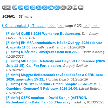
2026
01
02
03
04
05
06
07
08
09
10
11
12
2026/01 37 mails
Chronological
Thread
<<
<
page # 2/2
>
>>
[Fizinfo] QuEBS 2026 Workshop Budapesten
,
Dr . Vattay
Gábor, 01/27/2026
[Fizinfo] EK MFA szeminárium, Kádár György, 2026 február
4, szerda 11.00
,
horvath . zsolt . endre, 01/28/2026
[Fizinfo] Kísérletek, amelyeket látni kell 2026.
,
Härtlein Károly,
01/28/2026
[Fizinfo] 5th Logic, Relativity and Beyond Conference (2026
July 13-15), Call For Participation
,
Gergely Székely,
01/28/2026
[Fizinfo] Magyar fizikatanárok továbbképzése a CERN-ben:
2026. augusztus 15-22.
,
Horváth Dezső, 01/28/2026
[Fizinfo] BNC szeminárium - Dmitrii Shapiro (JCNS at MLZ,
Garching, Germany) 5 February, 2026 14:00
,
László Bottyán,
01/29/2026
[Fizinfo] CSFK seminar -- David Konijn (ASTRON,
Netherlands) -- Date: Feb 05 (Thursday)
,
vidakris, 01/30/2026