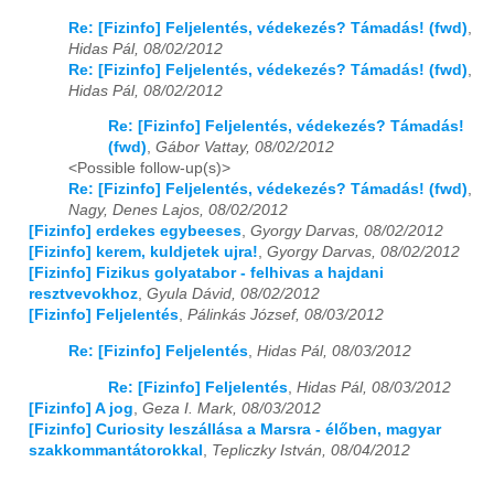
Re: [Fizinfo] Feljelentés, védekezés? Támadás! (fwd)
,
Hidas Pál, 08/02/2012
Re: [Fizinfo] Feljelentés, védekezés? Támadás! (fwd)
,
Hidas Pál, 08/02/2012
Re: [Fizinfo] Feljelentés, védekezés? Támadás!
(fwd)
,
Gábor Vattay, 08/02/2012
<Possible follow-up(s)>
Re: [Fizinfo] Feljelentés, védekezés? Támadás! (fwd)
,
Nagy, Denes Lajos, 08/02/2012
[Fizinfo] erdekes egybeeses
,
Gyorgy Darvas, 08/02/2012
[Fizinfo] kerem, kuldjetek ujra!
,
Gyorgy Darvas, 08/02/2012
[Fizinfo] Fizikus golyatabor - felhivas a hajdani
resztvevokhoz
,
Gyula Dávid, 08/02/2012
[Fizinfo] Feljelentés
,
Pálinkás József, 08/03/2012
Re: [Fizinfo] Feljelentés
,
Hidas Pál, 08/03/2012
Re: [Fizinfo] Feljelentés
,
Hidas Pál, 08/03/2012
[Fizinfo] A jog
,
Geza I. Mark, 08/03/2012
[Fizinfo] Curiosity leszállása a Marsra - élőben, magyar
szakkommantátorokkal
,
Tepliczky István, 08/04/2012