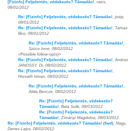
[Fizinfo] Feljelentés, védekezés? Támadás!
,
raics,
08/01/2012
2024
01
02
03
04
05
06
07
08
09
10
11
12
Re: [Fizinfo] Feljelentés, védekezés? Támadás!
,
josip,
08/01/2012
2025
01
02
03
04
05
06
07
08
09
10
11
12
Re: [Fizinfo] Feljelentés, védekezés? Támadás!
,
Tamas
Biro, 08/01/2012
2026
01
02
03
04
05
06
07
08
09
10
11
12
Re: [Fizinfo] Feljelentés, védekezés? Támadás!
,
Szücs Imre, 08/02/2012
<Possible follow-up(s)>
Re: [Fizinfo] Feljelentés, védekezés? Támadás!
,
Andras
JANOSSY, Dr, 08/02/2012
Re: [Fizinfo] Feljelentés, védekezés? Támadás!
,
Horvath Istvan, 08/02/2012
Re: [Fizinfo] Feljelentés, védekezés? Támadás!
,
Attila Bencze, 08/02/2012
Re: [Fizinfo] Feljelentés, védekezés?
Támadás!
,
Bela Sulik, 08/03/2012
Re: [Fizinfo] Feljelentés, védekezés?
Támadás!
,
Zimányi Magdolna, 08/03/2012
Re: [Fizinfo] Feljelentés, védekezés? Támadás! (fwd)
,
Nagy,
Denes Lajos, 08/02/2012