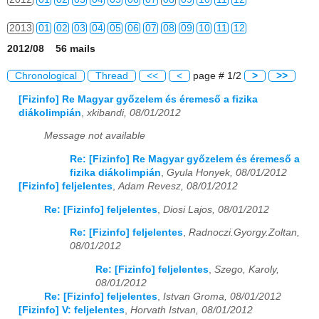
2013
01
02
03
04
05
06
07
08
09
10
11
12
2012/08 56 mails
2014
01
02
03
04
05
06
07
08
09
10
11
12
Chronological
Thread
<<
<
page # 1/2
>
>>
2015
01
02
03
04
05
06
07
08
09
10
11
12
[Fizinfo] Re Magyar győzelem és éremeső a fizika
diákolimpián
,
xkibandi, 08/01/2012
2016
01
02
03
04
05
06
07
08
09
10
11
12
Message not available
2017
01
02
03
04
05
06
07
08
09
10
11
12
Re: [Fizinfo] Re Magyar győzelem és éremeső a
fizika diákolimpián
,
Gyula Honyek, 08/01/2012
2018
01
02
03
04
05
06
07
08
09
10
11
12
[Fizinfo] feljelentes
,
Adam Revesz, 08/01/2012
2019
01
02
03
04
05
06
07
08
09
10
11
12
Re: [Fizinfo] feljelentes
,
Diosi Lajos, 08/01/2012
2020
01
02
03
04
05
06
07
08
09
10
11
12
Re: [Fizinfo] feljelentes
,
Radnoczi.Gyorgy.Zoltan,
08/01/2012
2021
01
02
03
04
05
06
07
08
09
10
11
12
Re: [Fizinfo] feljelentes
,
Szego, Karoly,
08/01/2012
2022
01
02
03
04
05
06
07
08
09
10
11
12
Re: [Fizinfo] feljelentes
,
Istvan Groma, 08/01/2012
[Fizinfo] V: feljelentes
,
Horvath Istvan, 08/01/2012
2023
01
02
03
04
05
06
07
08
09
10
11
12