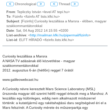
<
Chronological
>
<
Thread
>
From
: Tepliczky István <level AT tepi.hu>
To
: Fizinfo <fizinfo AT lists.kfki.hu>
Subject
: [Fizinfo] Curiosity leszállása a Marsra - élőben, magyar
szakkommantátorokkal
Date
: Sat, 04 Aug 2012 14:15:55 +0200
List-archive
: <
http://mailman.kfki.hu/pipermail/fizinfo
>
List-id
: ELFT HÍRADÓ <fizinfo.lists.kfki.hu>
Curiosity leszállása a Marsra
A NASA TV adásának élő közvetítése - magyar
szakkommentátorokkal
2012. augusztus 6-án (hétfőn) reggel 7 órától
www.galileowebcast.hu
A Curiosity névre keresztelt Mars Science Laboratory (MSL)
űrszonda magyar idő szerint hétfő reggel érkezik meg a Marshoz. A
leszállás egy különleges, eddig nem alkalmazott módszerrel
történik: a kutatójármű egy rakétahajtású daru segítségével éri el a
Mars felszínét. A Curiosity mérete és műszerparkja egy