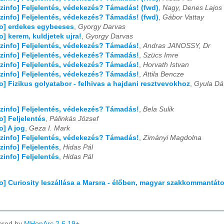
03
04
05
06
07
08
09
10
11
12
izinfo] Feljelentés, védekezés? Támadás! (fwd)
,
Nagy, Denes Lajos
izinfo] Feljelentés, védekezés? Támadás! (fwd)
,
Gábor Vattay
03
04
05
06
07
08
09
10
11
12
fo] erdekes egybeeses
,
Gyorgy Darvas
fo] kerem, kuldjetek ujra!
,
Gyorgy Darvas
izinfo] Feljelentés, védekezés? Támadás!
,
Andras JANOSSY, Dr
03
04
05
06
07
08
09
10
11
12
izinfo] Feljelentés, védekezés? Támadás!
,
Szücs Imre
izinfo] Feljelentés, védekezés? Támadás!
,
Horvath Istvan
izinfo] Feljelentés, védekezés? Támadás!
,
Attila Bencze
fo] Fizikus golyatabor - felhivas a hajdani resztvevokhoz
,
Gyula Dá
izinfo] Feljelentés, védekezés? Támadás!
,
Bela Sulik
fo] Feljelentés
,
Pálinkás József
o] A jog
,
Geza I. Mark
izinfo] Feljelentés, védekezés? Támadás!
,
Zimányi Magdolna
izinfo] Feljelentés
,
Hidas Pál
izinfo] Feljelentés
,
Hidas Pál
fo] Curiosity leszállása a Marsra - élőben, magyar szakkommantát
ered by
MHonArc 2.6.19+
.