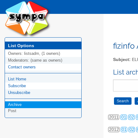
2002
01
02
2003
01
02
2004
01
02
2005
01
02
fizinfo
List Options
Owners:
listsadm, (1 owners)
2006
01
02
Subject:
EL
Moderators:
(same as owners)
2007
01
02
Contact owners
List arc
List Home
2008
01
02
Subscribe
2009
01
02
Unsubscribe
2010
01
02
Archive
Post
2011
01
02
2012
01
02