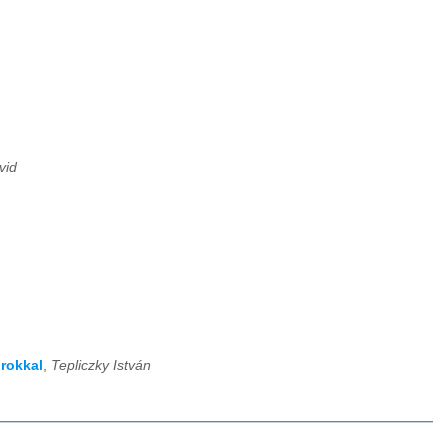
vid
orokkal
,
Tepliczky István