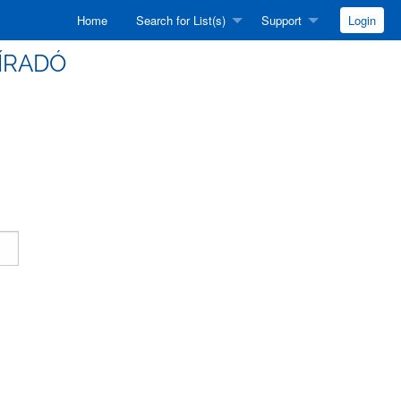
Home
Search for List(s)
Support
Login
HÍRADÓ