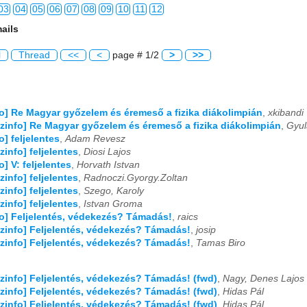
03
04
05
06
07
08
09
10
11
12
ails
03
04
05
06
07
08
09
10
11
12
l
Thread
<<
<
page # 1/2
>
>>
03
04
05
06
07
08
09
10
11
12
03
04
05
06
07
08
09
10
11
12
fo] Re Magyar győzelem és éremeső a fizika diákolimpián
,
xkibandi
03
04
05
06
07
08
09
10
11
12
izinfo] Re Magyar győzelem és éremeső a fizika diákolimpián
,
Gyul
o] feljelentes
,
Adam Revesz
03
04
05
06
07
08
09
10
11
12
zinfo] feljelentes
,
Diosi Lajos
o] V: feljelentes
,
Horvath Istvan
03
04
05
06
07
08
09
10
11
12
zinfo] feljelentes
,
Radnoczi.Gyorgy.Zoltan
zinfo] feljelentes
,
Szego, Karoly
03
04
05
06
07
08
09
10
11
12
zinfo] feljelentes
,
Istvan Groma
fo] Feljelentés, védekezés? Támadás!
,
raics
izinfo] Feljelentés, védekezés? Támadás!
,
josip
03
04
05
06
07
08
09
10
11
12
izinfo] Feljelentés, védekezés? Támadás!
,
Tamas Biro
03
04
05
06
07
08
09
10
11
12
izinfo] Feljelentés, védekezés? Támadás! (fwd)
,
Nagy, Denes Lajos
03
04
05
06
07
08
09
10
11
12
izinfo] Feljelentés, védekezés? Támadás! (fwd)
,
Hidas Pál
izinfo] Feljelentés, védekezés? Támadás! (fwd)
,
Hidas Pál