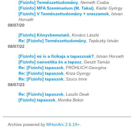
[Fizinfo] Természettudomány
,
Nemeth Csaba
[Fizinfo] MFA Szeminarium (M. Takai)
,
Kádár György
[Fizinfo] V Természettudomány + oraszamok
,
Istvan
Horvath
08/07/20
[Fizinfo] Könyvbemutató
,
Kovács László
Re: [Fizinfo] Természettudomány
,
Tepliczky István
08/07/22
[Fizinfo] mi is a fizikaja a tapasznak?
,
Istvan Horvath
[Fizinfo] nanoetika és a tapasz
,
Geszti Tamás
Re: [Fizinfo] tapaszok
,
FRÖHLICH Georgina
Re: [Fizinfo] tapaszok
,
Kriza Gyorgy
Re: [Fizinfo] tapaszok
,
Szucs Imre
08/07/23
Re: [Fizinfo] tapaszok
,
Laszlo Deak
[Fizinfo] tapaszok
,
Monika Bokor
Archive powered by
MHonArc 2.6.19+
.