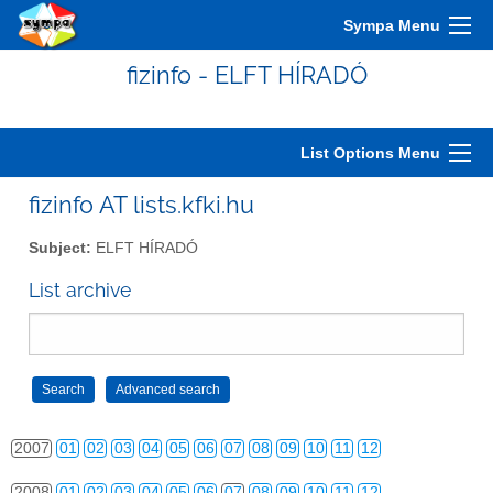
Sympa Menu
fizinfo - ELFT HÍRADÓ
2000
01
02
03
04
05
06
07
08
09
10
11
12
List Options Menu
2001
01
02
03
04
05
06
07
08
09
10
11
12
fizinfo AT lists.kfki.hu
2002
01
02
03
04
05
06
07
08
09
10
11
12
Subject:
ELFT HÍRADÓ
2003
01
02
03
04
05
06
07
08
09
10
11
12
List archive
2004
01
02
03
04
05
06
07
08
09
10
11
12
2005
01
02
03
04
05
06
07
08
09
10
11
12
2006
01
02
03
04
05
06
07
08
09
10
11
12
2007
01
02
03
04
05
06
07
08
09
10
11
12
2008
01
02
03
04
05
06
07
08
09
10
11
12