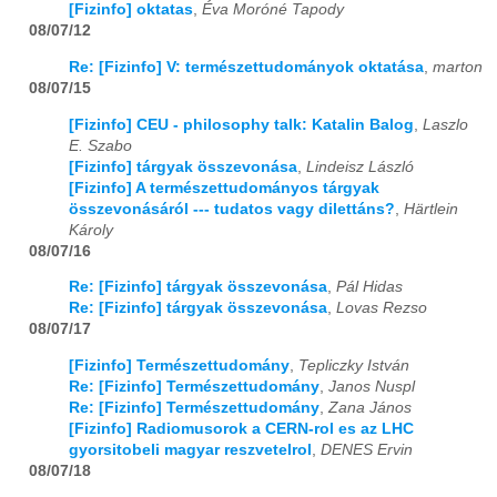
[Fizinfo] oktatas
,
Éva Moróné Tapody
08/07/12
2020
01
02
03
04
05
06
07
08
09
10
11
12
Re: [Fizinfo] V: természettudományok oktatása
,
marton
2021
01
02
03
04
05
06
07
08
09
10
11
12
08/07/15
[Fizinfo] CEU - philosophy talk: Katalin Balog
,
Laszlo
2022
01
02
03
04
05
06
07
08
09
10
11
12
E. Szabo
[Fizinfo] tárgyak összevonása
,
Lindeisz László
2023
01
02
03
04
05
06
07
08
09
10
11
12
[Fizinfo] A természettudományos tárgyak
összevonásáról --- tudatos vagy dilettáns?
,
Härtlein
2024
01
02
03
04
05
06
07
08
09
10
11
12
Károly
08/07/16
2025
01
02
03
04
05
06
07
08
09
10
11
12
Re: [Fizinfo] tárgyak összevonása
,
Pál Hidas
Re: [Fizinfo] tárgyak összevonása
,
Lovas Rezso
2026
01
02
03
04
05
06
07
08
09
10
11
12
08/07/17
[Fizinfo] Természettudomány
,
Tepliczky István
Re: [Fizinfo] Természettudomány
,
Janos Nuspl
Re: [Fizinfo] Természettudomány
,
Zana János
[Fizinfo] Radiomusorok a CERN-rol es az LHC
gyorsitobeli magyar reszvetelrol
,
DENES Ervin
08/07/18