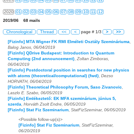
2020
01
02
03
04
05
06
07
08
09
10
11
12
2019/06 68 mails
2021
01
02
03
04
05
06
07
08
09
10
11
12
Chronological
Thread
<<
<
page # 1/3
>
>>
2022
01
02
03
04
05
06
07
08
09
10
11
12
[Fizinfo] MTA Wigner FK RMI Elméleti Osztály Szemináriuma
,
Balog Janos, 06/04/2019
2023
01
02
03
04
05
06
07
08
09
10
11
12
[Fizinfo] QDrive Budapest: Introduction to Quantum
Computing (2nd announcement)
,
Zoltan Zimboras,
2024
01
02
03
04
05
06
07
08
09
10
11
12
06/04/2019
[Fizinfo] Postdoctoral position in searches for new physics
2025
01
02
03
04
05
06
07
08
09
10
11
12
with atoms (theoretical/computational) (fwd)
,
Dezso
HORVATH, 06/04/2019
2026
01
02
03
04
05
06
07
08
09
10
11
12
[Fizinfo] Theoretical Philosophy Forum, Saso Zivanovic
,
Laszlo E. Szabo, 06/05/2019
[Fizinfo] Emlékeztető: EK MFA szeminárium, június 5,
szerda
,
Horváth Zsolt Endre, 06/05/2019
[Fizinfo] Stat Fiz Szeminarium
,
StatFizSzeminar, 06/05/2019
<Possible follow-up(s)>
[Fizinfo] Stat Fiz Szeminarium
,
StatFizSzeminar,
06/20/2019