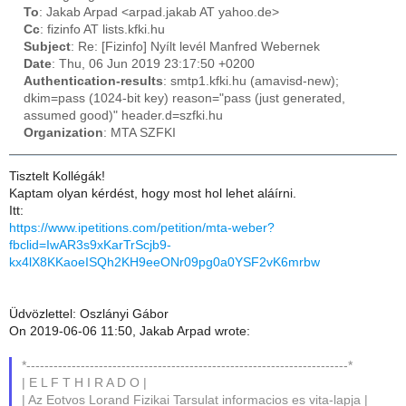
To
: Jakab Arpad <arpad.jakab AT yahoo.de>
Cc
: fizinfo AT lists.kfki.hu
Subject
: Re: [Fizinfo] Nyílt levél Manfred Webernek
Date
: Thu, 06 Jun 2019 23:17:50 +0200
Authentication-results
: smtp1.kfki.hu (amavisd-new);
dkim=pass (1024-bit key) reason="pass (just generated,
assumed good)" header.d=szfki.hu
Organization
: MTA SZFKI
Tisztelt Kollégák!
Kaptam olyan kérdést, hogy most hol lehet aláírni.
Itt:
https://www.ipetitions.com/petition/mta-weber?
fbclid=IwAR3s9xKarTrScjb9-
kx4lX8KKaoeISQh2KH9eeONr09pg0a0YSF2vK6mrbw
Üdvözlettel: Oszlányi Gábor
On 2019-06-06 11:50, Jakab Arpad wrote:
*-----------------------------------------------------------------------*
| E L F T H I R A D O |
| Az Eotvos Lorand Fizikai Tarsulat informacios es vita-lapja |