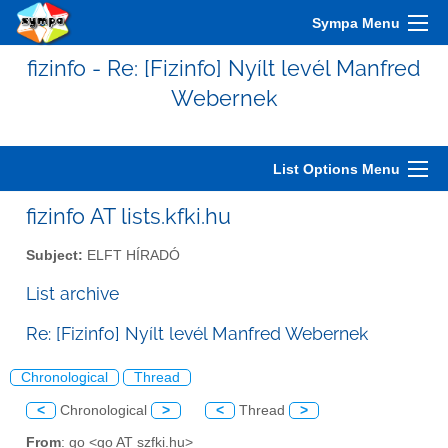
Sympa Menu
fizinfo - Re: [Fizinfo] Nyílt levél Manfred
Webernek
List Options Menu
fizinfo AT lists.kfki.hu
Subject:
ELFT HÍRADÓ
List archive
Re: [Fizinfo] Nyílt levél Manfred Webernek
Chronological
Thread
<
Chronological
>
<
Thread
>
From
: go <go AT szfki.hu>