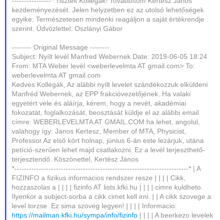
----------------* Tisztelt Kollégák! Továbbítom Kertész János
kezdeményezését. Jelen helyzetben ez az utolsó lehetőségek
egyike. Természetesen mindenki reagáljon a saját értékrendje
szerint. Üdvözlettel: Oszlányi Gábor
-------- Original Message --------
Subject: Nyílt levél Manfred Webernek Date: 2019-06-05 18:24
From: MTA Weber levél <weberlevelmta AT gmail.com> To:
weberlevelmta AT gmail.com
Kedves Kollégák, Az alábbi nyílt levelet szándékozzuk elküldeni
Manfréd Webernek, az EPP frakcióvezetőjének. Ha valaki
egyetért vele és aláírja, kérem, hogy a nevét, akadémiai
fokozatát, foglalkozását, beosztását küldje el az alábbi email
címre: WEBERLEVELMTA AT GMAIL.COM ha lehet, angolul,
valahogy így: Janos Kertesz, Member of MTA, Physicist,
Professor Az első kört holnap, június 6-án este lezárjuk, utána
petíció-szerűen lehet majd csatlakozni. Ez a levél terjeszthető-
terjesztendő. Köszönettel, Kertész János
*-----------------------------------------------------------------------* | A
FIZINFO a fizikus informacios rendszer resze | | | | Cikk,
hozzaszolas a | | | | fizinfo AT lists.kfki.hu | | | | cimre kuldheto.
Ilyenkor a subject-sorba a cikk cimet kell irni. | | A cikk szovege a
level torzse. Ez sima szoveg legyen! | | | | Informacio:
https://mailman.kfki.hu/sympa/info/fizinfo
| | | | A beerkezo levelek