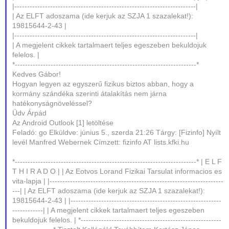
|-----------------------------------------------------------------------|
| Az ELFT adoszama (ide kerjuk az SZJA 1 szazalekat!):
19815644-2-43 |
|-----------------------------------------------------------------------|
| A megjelent cikkek tartalmaert teljes egeszeben bekuldojuk
felelos. |
*-----------------------------------------------------------------------*
Kedves Gábor!
Hogyan legyen az egyszerű fizikus biztos abban, hogy a
kormány szándéka szerinti átalakítás nem járna
hatékonyságnöveléssel?
Üdv Árpád
Az Android Outlook [1] letöltése
Feladó: go Elküldve: június 5., szerda 21:26 Tárgy: [Fizinfo] Nyílt
levél Manfred Webernek Címzett: fizinfo AT lists.kfki.hu
*-----------------------------------------------------------------------* | E L F
T H I R A D O | | Az Eotvos Lorand Fizikai Tarsulat informacios es
vita-lapja | |--------------------------------------------------------------------
---| | Az ELFT adoszama (ide kerjuk az SZJA 1 szazalekat!):
19815644-2-43 | |-----------------------------------------------------------
------------| | A megjelent cikkek tartalmaert teljes egeszeben
bekuldojuk felelos. | *-------------------------------------------------------