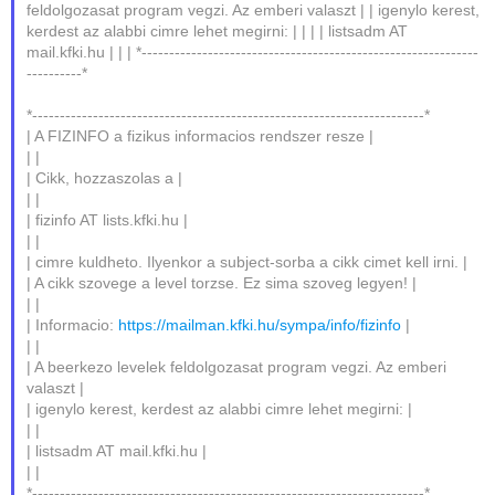
feldolgozasat program vegzi. Az emberi valaszt | | igenylo kerest,
kerdest az alabbi cimre lehet megirni: | | | | listsadm AT
mail.kfki.hu | | | *-------------------------------------------------------------
----------*
*-----------------------------------------------------------------------*
| A FIZINFO a fizikus informacios rendszer resze |
| |
| Cikk, hozzaszolas a |
| |
| fizinfo AT lists.kfki.hu |
| |
| cimre kuldheto. Ilyenkor a subject-sorba a cikk cimet kell irni. |
| A cikk szovege a level torzse. Ez sima szoveg legyen! |
| |
| Informacio:
https://mailman.kfki.hu/sympa/info/fizinfo
|
| |
| A beerkezo levelek feldolgozasat program vegzi. Az emberi
valaszt |
| igenylo kerest, kerdest az alabbi cimre lehet megirni: |
| |
| listsadm AT mail.kfki.hu |
| |
*-----------------------------------------------------------------------*