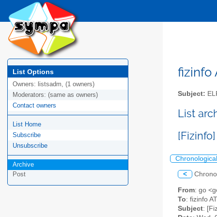
fizinfo
List Options
Owners:
listsadm, (1 owners)
Subject:
EL
Moderators:
(same as owners)
Contact owners
List arc
List Home
[Fizinf
Subscribe
Unsubscribe
Chronologica
Archive
<
Chrono
Post
From
: go <g
To
: fizinfo AT
Subject
: [F