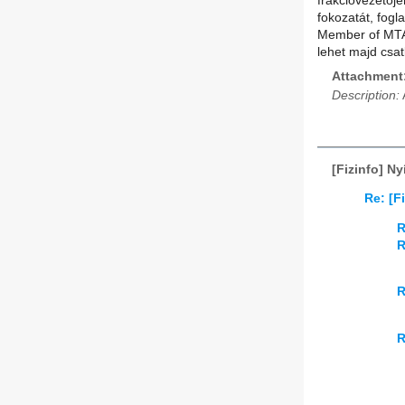
frakcióvezetőjé
fokozatát, fog
Member of MTA, 
lehet majd csat
Attachment
Description:
[Fizinfo] N
Re: [F
R
R
R
R