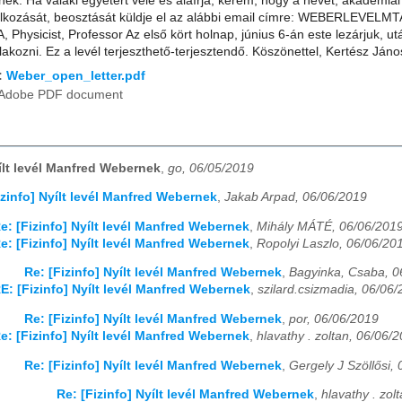
nek. Ha valaki egyetért vele és aláírja, kérem, hogy a nevét, akadémiai
lalkozását, beosztását küldje el az alábbi email címre: WEBERLEVELMT
Physicist, Professor Az első kört holnap, június 6-án este lezárjuk, u
lakozni. Ez a levél terjeszthető-terjesztendő. Köszönettel, Kertész Jáno
:
Weber_open_letter.pdf
Adobe PDF document
yílt levél Manfred Webernek
,
go, 06/05/2019
izinfo] Nyílt levél Manfred Webernek
,
Jakab Arpad, 06/06/2019
e: [Fizinfo] Nyílt levél Manfred Webernek
,
Mihály MÁTÉ, 06/06/201
e: [Fizinfo] Nyílt levél Manfred Webernek
,
Ropolyi Laszlo, 06/06/20
Re: [Fizinfo] Nyílt levél Manfred Webernek
,
Bagyinka, Csaba, 0
E: [Fizinfo] Nyílt levél Manfred Webernek
,
szilard.csizmadia, 06/06
Re: [Fizinfo] Nyílt levél Manfred Webernek
,
por, 06/06/2019
e: [Fizinfo] Nyílt levél Manfred Webernek
,
hlavathy . zoltan, 06/06/
Re: [Fizinfo] Nyílt levél Manfred Webernek
,
Gergely J Szöllősi,
Re: [Fizinfo] Nyílt levél Manfred Webernek
,
hlavathy . zol