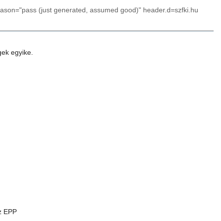
reason="pass (just generated, assumed good)" header.d=szfki.hu
ek egyike.
az EPP