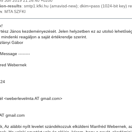
05 Jun 2019 21:26:40 +0200
ion-results
: smtp1.kfki.hu (amavisd-new); dkim=pass (1024-bit key) 
n
: MTA SZFKI
k!
tész János kezdeményezését. Jelen helyzetben ez az utolsó lehetőség
indenki reagáljon a saját értékrendje szerint.
szlányi Gábor
l Message --------
nfred Webernek
:24
él <weberlevelmta AT gmail.com>
 AT gmail.com
k, Az alábbi nyílt levelet szándékozzuk elküldeni Manfréd Webernek, 