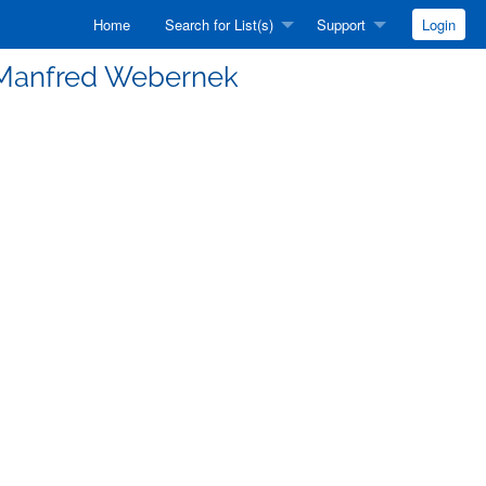
Home
Search for List(s)
Support
Login
vél Manfred Webernek