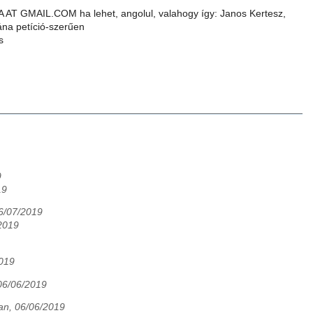
A AT GMAIL.COM ha lehet, angolul, valahogy így: Janos Kertesz,
tána petíció-szerűen
s
9
19
6/07/2019
/2019
2019
 06/06/2019
tan, 06/06/2019