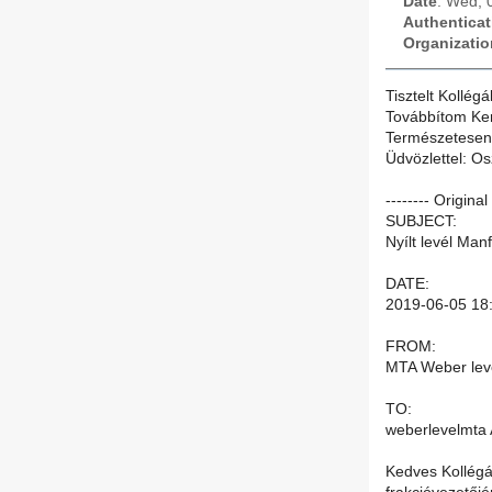
Date
: Wed, 
Authenticat
Organizatio
Tisztelt Kollégá
Továbbítom Ker
Természetesen m
Üdvözlettel: O
-------- Origina
SUBJECT:
Nyílt levél Ma
DATE:
2019-06-05 18
FROM:
MTA Weber lev
TO:
weberlevelmta
Kedves Kollégá