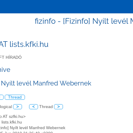
fizinfo - [Fizinfo] Nyílt le
 AT lists.kfki.hu
FT HÍRADÓ
hive
o] Nyílt levél Manfred Webernek
l
Thread
logical
>
<
Thread
>
o AT szfki.hu>
 lists.kfki.hu
izinfo] Nyílt levél Manfred Webernek