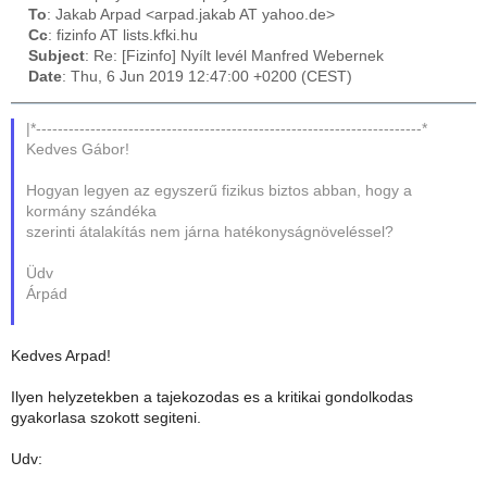
To
: Jakab Arpad <arpad.jakab AT yahoo.de>
Cc
: fizinfo AT lists.kfki.hu
Subject
: Re: [Fizinfo] Nyílt levél Manfred Webernek
Date
: Thu, 6 Jun 2019 12:47:00 +0200 (CEST)
|*-----------------------------------------------------------------------*
Kedves Gábor!
Hogyan legyen az egyszerű fizikus biztos abban, hogy a
kormány szándéka
szerinti átalakítás nem járna hatékonyságnöveléssel?
Üdv
Árpád
Kedves Arpad!
Ilyen helyzetekben a tajekozodas es a kritikai gondolkodas
gyakorlasa szokott segiteni.
Udv: