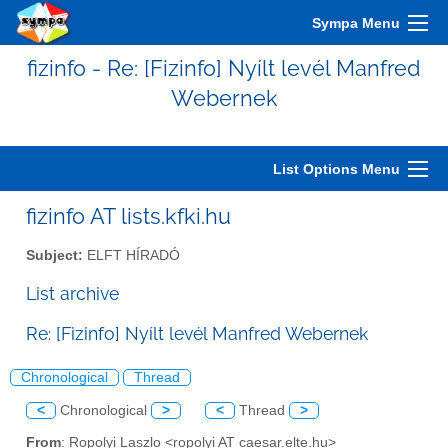
Sympa Menu
fizinfo - Re: [Fizinfo] Nyílt levél Manfred
Webernek
List Options Menu
fizinfo AT lists.kfki.hu
Subject:
ELFT HÍRADÓ
List archive
Re: [Fizinfo] Nyílt levél Manfred Webernek
Chronological
Thread
<
Chronological
>
<
Thread
>
From
: Ropolyi Laszlo <ropolyi AT caesar.elte.hu>