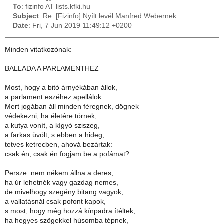
To
: fizinfo AT lists.kfki.hu
Subject
: Re: [Fizinfo] Nyílt levél Manfred Webernek
Date
: Fri, 7 Jun 2019 11:49:12 +0200
Minden vitatkozónak:
BALLADA A PARLAMENTHEZ
Most, hogy a bitó árnyékában állok,
a parlament eszéhez apellálok.
Mert jogában áll minden féregnek, dögnek
védekezni, ha életére törnek,
a kutya vonít, a kígyó sziszeg,
a farkas üvölt, s ebben a hideg,
tetves ketrecben, ahová bezártak:
csak én, csak én fogjam be a pofámat?
Persze: nem nékem állna a deres,
ha úr lehetnék vagy gazdag nemes,
de mivelhogy szegény bitang vagyok,
a vallatásnál csak pofont kapok,
s most, hogy még hozzá kínpadra ítéltek,
ha hegyes szögekkel húsomba tépnek,