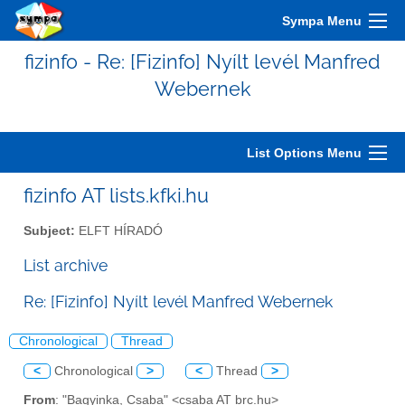
Sympa Menu
fizinfo - Re: [Fizinfo] Nyílt levél Manfred
Webernek
List Options Menu
fizinfo AT lists.kfki.hu
Subject:
ELFT HÍRADÓ
List archive
Re: [Fizinfo] Nyílt levél Manfred Webernek
Chronological
Thread
<
Chronological
>
<
Thread
>
From
: "Bagyinka, Csaba" <csaba AT brc.hu>