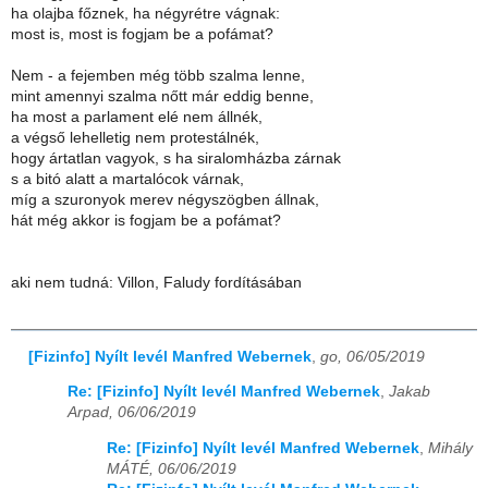
ha olajba főznek, ha négyrétre vágnak:
most is, most is fogjam be a pofámat?
Nem - a fejemben még több szalma lenne,
mint amennyi szalma nőtt már eddig benne,
ha most a parlament elé nem állnék,
a végső lehelletig nem protestálnék,
hogy ártatlan vagyok, s ha siralomházba zárnak
s a bitó alatt a martalócok várnak,
míg a szuronyok merev négyszögben állnak,
hát még akkor is fogjam be a pofámat?
aki nem tudná: Villon, Faludy fordításában
[Fizinfo] Nyílt levél Manfred Webernek
,
go, 06/05/2019
Re: [Fizinfo] Nyílt levél Manfred Webernek
,
Jakab
Arpad, 06/06/2019
Re: [Fizinfo] Nyílt levél Manfred Webernek
,
Mihály
MÁTÉ, 06/06/2019